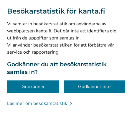
(
Avautuu uuteen välilehteen
)
Instagram
Besökarstatistik för kanta.fi
(
Avautuu uuteen välilehteen
)
LinkedIn
(
Avautuu uuteen välilehteen
)
Facebook
Vi samlar in besökarstatistik om användarna av
webbplatsen kanta.fi. Det går inte att identifiera dig
utifrån de uppgifter som samlas in.
© Kanta-Palvelut, Kansaneläkelaitos
Vi använder besökarstatistiken för att förbättra vår
service och rapportering.
Dataskydd
Om webbplatsen
Godkänner du att besökarstatistik
samlas in?
Tillgänglighet
Kakor
Godkänner
Godkänner inte
Läs mer om besökarstatistik