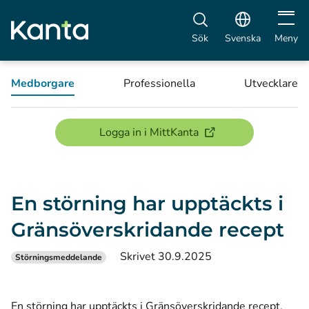
Öppna 
Sök
Svenska
Meny
Medborgare
Professionella
Utvecklare
(öppnas i ett nytt föns
Logga in i MittKanta
En störning har upptäckts i
Gränsöverskridande recept
Skrivet 30.9.2025
Störningsmeddelande
En störning har upptäckts i Gränsöverskridande recept.