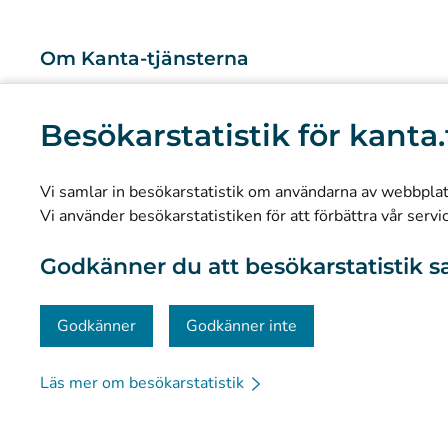
Om Kanta-tjänsterna
Vad är Kanta-tjänsterna?
Besökarstatistik för kanta.
Forskning och kunskapsbaserad ledning
Statistik
Vi samlar in besökarstatistik om användarna av webbplatse
Dataskydd och tillgänglighet
Vi använder besökarstatistiken för att förbättra vår servi
Materialbank
Godkänner du att besökarstatistik s
Kommunikation och sociala medier
Kontaktinformation
Godkänner
Godkänner inte
Läs mer om besökarstatistik
© Kanta-Palvelut, Kansaneläkelaitos
Dataskydd
Om 