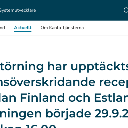
Systemutvecklare
ånd
Aktuellt
Om Kanta-tjänsterna
törning har upptäckts
nsöverskridande rece
an Finland och Estla
ningen började 29.9.