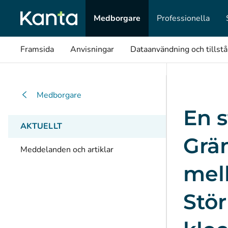
Medborgare
Professionella
Framsida
Anvisningar
Dataanvändning och tillst
Medborgare
En s
AKTUELLT
Grä
Meddelanden och artiklar
mell
Stör