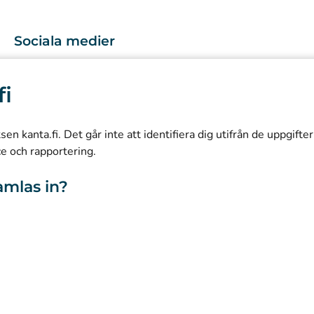
Sociala medier
(
Avautuu uuteen välilehteen
)
Instagram
fi
(
Avautuu uuteen välilehteen
)
LinkedIn
(
Avautuu uuteen välilehteen
)
Facebook
n kanta.fi. Det går inte att identifiera dig utifrån de uppgifte
ce och rapportering.
amlas in?
webbplatsen
Tillgänglighet
Kakor