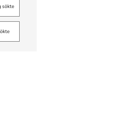
g sökte
sökte