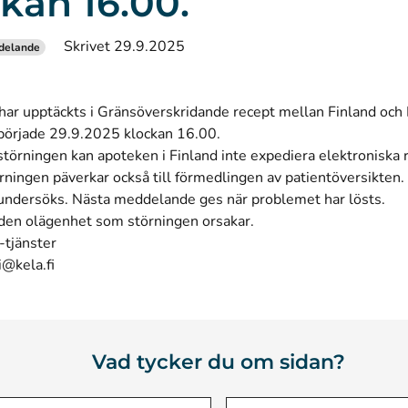
kan 16.00.
Skrivet 29.9.2025
delande
har upptäckts i Gränsöverskridande recept mellan Finland och 
började 29.9.2025 klockan 16.00.
v störningen kan apoteken i Finland inte expediera elektroniska 
rningen päverkar också till förmedlingen av patientöversikten.
undersöks. Nästa meddelande ges när problemet har lösts.
 den olägenhet som störningen orsakar.
-tjänster
i@kela.fi
Vad tycker du om sidan?