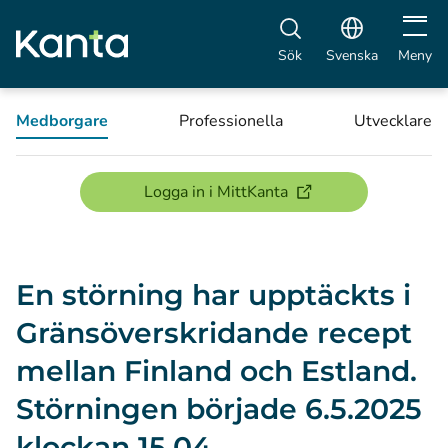
Öppna 
Sök
Svenska
Meny
Medborgare
Professionella
Utvecklare
(öppnas i ett nytt föns
Logga in i MittKanta
En störning har upptäckts i
Gränsöverskridande recept
mellan Finland och Estland.
Störningen började 6.5.2025
klockan 15.04.