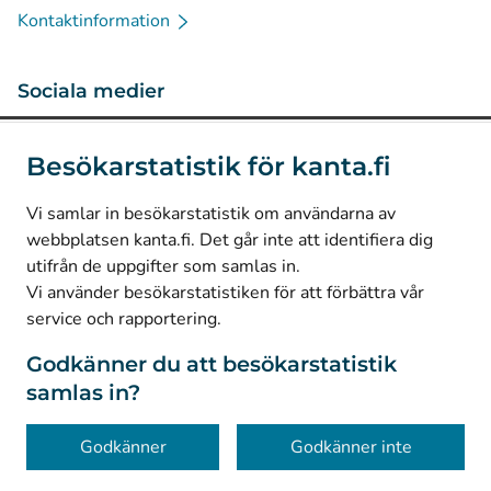
Kontaktinformation
Sociala medier
(
Avautuu uuteen välilehteen
)
Instagram
Besökarstatistik för kanta.fi
(
Avautuu uuteen välilehteen
)
LinkedIn
(
Avautuu uuteen välilehteen
)
Facebook
Vi samlar in besökarstatistik om användarna av
webbplatsen kanta.fi. Det går inte att identifiera dig
utifrån de uppgifter som samlas in.
© Kanta-Palvelut, Kansaneläkelaitos
Vi använder besökarstatistiken för att förbättra vår
service och rapportering.
Dataskydd
Om webbplatsen
Godkänner du att besökarstatistik
samlas in?
Tillgänglighet
Kakor
Godkänner
Godkänner inte