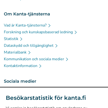
Om Kanta-tjänsterna
Vad är Kanta-tjänsterna?
Forskning och kunskapsbaserad ledning
Statistik
Dataskydd och tillgänglighet
Materialbank
Kommunikation och sociala medier
Kontaktinformation
Sociala medier
(
Avautuu uuteen välilehteen
)
Instagram
Besökarstatistik för kanta.fi
(
Avautuu uuteen välilehteen
)
LinkedIn
(
Avautuu uuteen välilehteen
)
Facebook