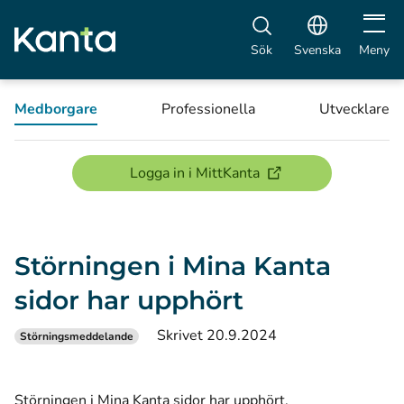
Öppna 
Sök
Svenska
Meny
Medborgare
Professionella
Utvecklare
(öppnas i ett nytt föns
Logga in i MittKanta
Störningen i Mina Kanta
sidor har upphört
Skrivet 20.9.2024
Störningsmeddelande
Störningen i Mina Kanta sidor har upphört.