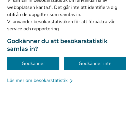
Vi samlar in besökarstatistik om användarna av
webbplatsen kanta.fi. Det går inte att identifiera dig
utifrån de uppgifter som samlas in.
© Kanta-Palvelut, Kansaneläkelaitos
Vi använder besökarstatistiken för att förbättra vår
service och rapportering.
Dataskydd
Om webbplatsen
Godkänner du att besökarstatistik
samlas in?
Tillgänglighet
Kakor
Godkänner
Godkänner inte
Läs mer om besökarstatistik