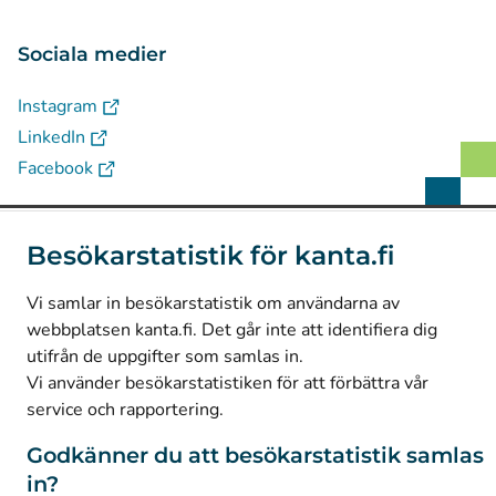
Sociala medier
(
Avautuu uuteen välilehteen
)
Instagram
(
Avautuu uuteen välilehteen
)
LinkedIn
(
Avautuu uuteen välilehteen
)
Facebook
Besökarstatistik för kanta.fi
© Kanta-Palvelut, Kansaneläkelaitos
Dataskydd
Vi samlar in besökarstatistik om användarna av
Om webbplatsen
webbplatsen kanta.fi. Det går inte att identifiera dig
utifrån de uppgifter som samlas in.
Tillgänglighet
Vi använder besökarstatistiken för att förbättra vår
Kakor
service och rapportering.
Godkänner du att besökarstatistik samlas
in?