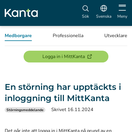
Öppna 
Sök
Svenska
Meny
Medborgare
Professionella
Utvecklare
(öppnas i ett nytt föns
Logga in i MittKanta
En störning har upptäckts i
inloggning till MittKanta
Skrivet 16.11.2024
Störningsmeddelande
Det går inte att logga in i MittKanta på grund av en