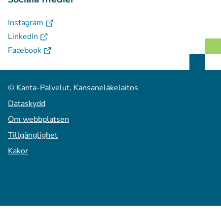
(
Avautuu uuteen välilehteen
)
Instagram
(
Avautuu uuteen välilehteen
)
LinkedIn
(
Avautuu uuteen välilehteen
)
Facebook
© Kanta-Palvelut, Kansaneläkelaitos
Dataskydd
Om webbplatsen
Tillgänglighet
Kakor