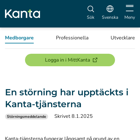
Öppna 
Sök
Svenska
Meny
Medborgare
Professionella
Utvecklare
(öppnas i ett nytt föns
Logga in i MittKanta
En störning har upptäckts i
Kanta-tjänsterna
Skrivet 8.1.2025
Störningsmeddelande
Kanta-tjänsterna fungerar långsamt på grund av en