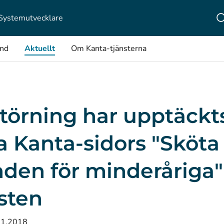
Systemutvecklare
ånd
Aktuellt
Om Kanta-tjänsterna
törning har upptäckts
 Kanta-sidors "Sköta
den för minderåriga"
sten
11.2018