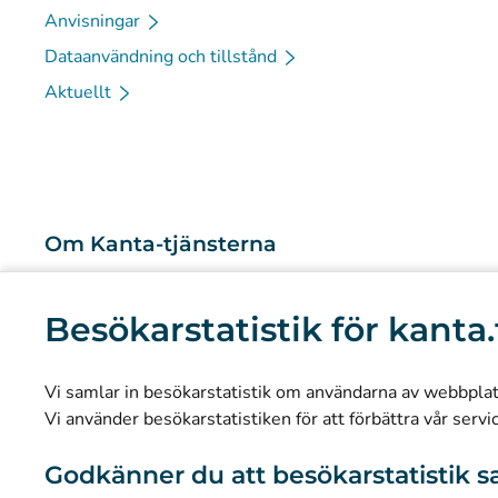
Anvisningar
Dataanvändning och tillstånd
Aktuellt
Om Kanta-tjänsterna
Vad är Kanta-tjänsterna?
Besökarstatistik för kanta.
Forskning och kunskapsbaserad ledning
Statistik
Vi samlar in besökarstatistik om användarna av webbplatse
Dataskydd och tillgänglighet
Vi använder besökarstatistiken för att förbättra vår servi
Materialbank
Godkänner du att besökarstatistik s
Kommunikation och sociala medier