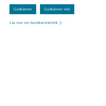
Kontaktinformation
Godkänner
Godkänner inte
Läs mer om besökarstatistik
© Kanta-Palvelut, Kansaneläkelaitos
Dataskydd
Om 