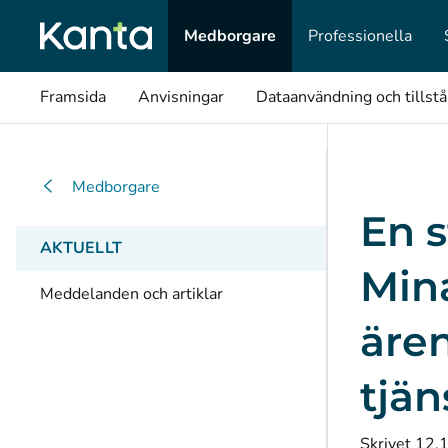
Medborgare
Professionella
Framsida
Anvisningar
Dataanvändning och tillst
Medborgare
En s
AKTUELLT
Mina
Meddelanden och artiklar
ären
tjän
Skrivet 12.