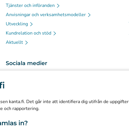
Tjänster och införanden
Anvisningar och verksamhetsmodeller
Utveckling
Kundrelation och stöd
Aktuellt
Sociala medier
(
Avautuu uuteen välilehteen
)
Instagram
fi
(
Avautuu uuteen välilehteen
)
LinkedIn
(
Avautuu uuteen välilehteen
)
Facebook
n kanta.fi. Det går inte att identifiera dig utifrån de uppgifte
ce och rapportering.
amlas in?