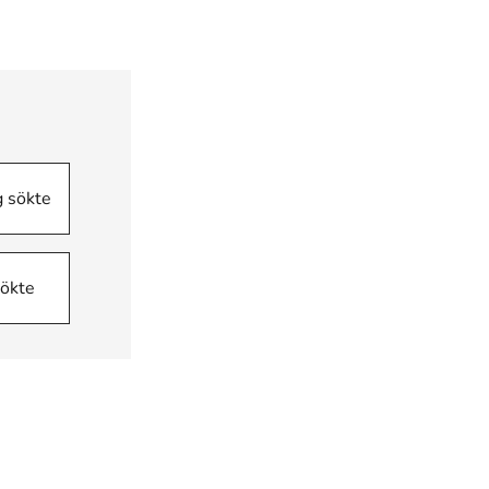
g sökte
sökte