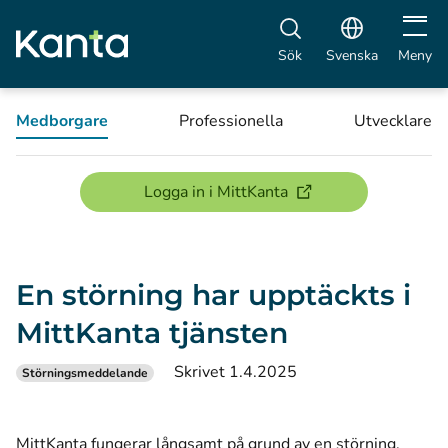
Öppna 
Sök
Svenska
Meny
Medborgare
Professionella
Utvecklare
(öppnas i ett nytt föns
Logga in i MittKanta
En störning har upptäckts i
MittKanta tjänsten
Skrivet 1.4.2025
Störningsmeddelande
MittKanta fungerar långsamt på grund av en störning.