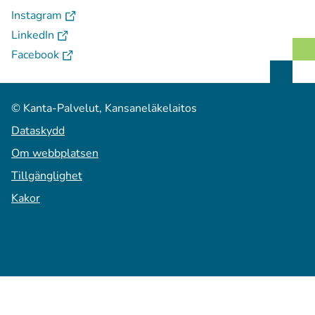
(
Avautuu uuteen välilehteen
)
Instagram
(
Avautuu uuteen välilehteen
)
LinkedIn
(
Avautuu uuteen välilehteen
)
Facebook
© Kanta-Palvelut, Kansaneläkelaitos
Dataskydd
Om webbplatsen
Tillgänglighet
Kakor