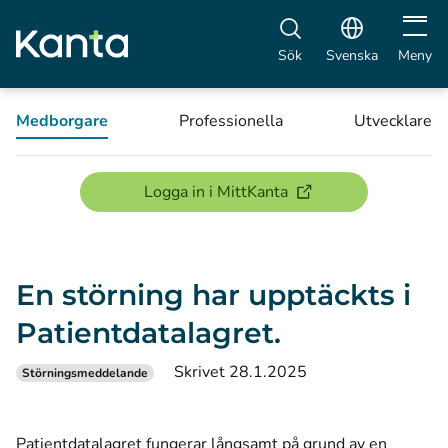
Öppna 
Sök
Svenska
Meny
Medborgare
Professionella
Utvecklare
(öppnas i ett nytt föns
Logga in i MittKanta
En störning har upptäckts i
Patientdatalagret.
Skrivet 28.1.2025
Störningsmeddelande
Patientdatalagret fungerar långsamt på grund av en