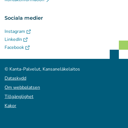
Sociala medier
(
Avautuu uuteen välilehteen
)
Instagram
(
Avautuu uuteen välilehteen
)
LinkedIn
(
Avautuu uuteen välilehteen
)
Facebook
© Kanta-Palvelut, Kansaneläkelaitos
Dataskydd
Om webbplatsen
Tillgänglighet
Kakor