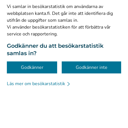
(
Avautuu uuteen välilehteen
)
Facebook
Vi samlar in besökarstatistik om användarna av
webbplatsen kanta.fi. Det går inte att identifiera dig
utifrån de uppgifter som samlas in.
© Kanta-Palvelut, Kansaneläkelaitos
Vi använder besökarstatistiken för att förbättra vår
service och rapportering.
Dataskydd
Om webbplatsen
Godkänner du att besökarstatistik
samlas in?
Tillgänglighet
Kakor
Godkänner
Godkänner inte
Läs mer om besökarstatistik