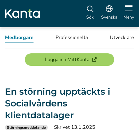
Öppna 
Sök
Svenska
Meny
Medborgare
Professionella
Utvecklare
(öppnas i ett nytt föns
Logga in i MittKanta
En störning upptäckts i
Socialvårdens
klientdatalager
Skrivet 13.1.2025
Störningsmeddelande