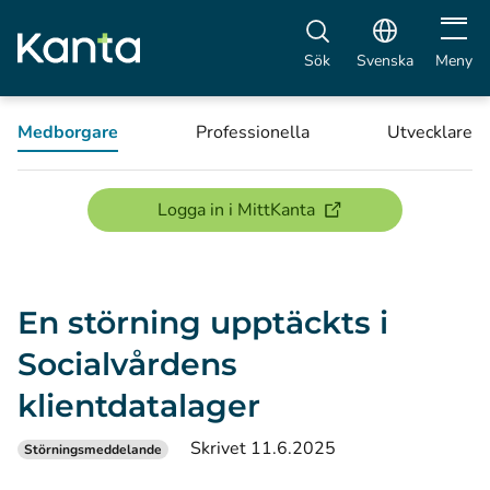
Öppna 
Sök
Svenska
Meny
Medborgare
Professionella
Utvecklare
(öppnas i ett nytt föns
Logga in i MittKanta
En störning upptäckts i
Socialvårdens
klientdatalager
Skrivet 11.6.2025
Störningsmeddelande