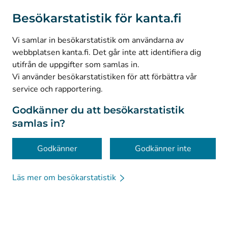
(
Avautuu uuteen välilehteen
)
Instagram
Besökarstatistik för kanta.fi
(
Avautuu uuteen välilehteen
)
LinkedIn
(
Avautuu uuteen välilehteen
)
Facebook
Vi samlar in besökarstatistik om användarna av
webbplatsen kanta.fi. Det går inte att identifiera dig
utifrån de uppgifter som samlas in.
© Kanta-Palvelut, Kansaneläkelaitos
Vi använder besökarstatistiken för att förbättra vår
service och rapportering.
Dataskydd
Om webbplatsen
Godkänner du att besökarstatistik
samlas in?
Tillgänglighet
Kakor
Godkänner
Godkänner inte
Läs mer om besökarstatistik