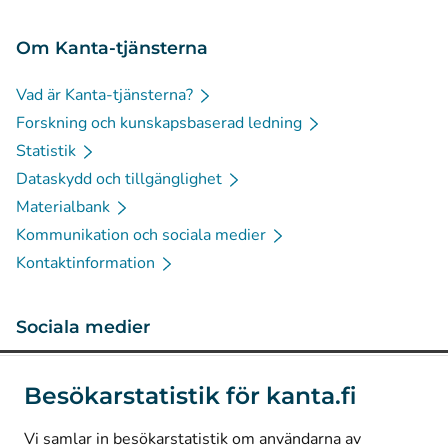
Om Kanta-tjänsterna
Vad är Kanta-tjänsterna?
Forskning och kunskapsbaserad ledning
Statistik
Dataskydd och tillgänglighet
Materialbank
Kommunikation och sociala medier
Kontaktinformation
Sociala medier
(
Avautuu uuteen välilehteen
)
Instagram
Besökarstatistik för kanta.fi
(
Avautuu uuteen välilehteen
)
LinkedIn
(
Avautuu uuteen välilehteen
)
Facebook
Vi samlar in besökarstatistik om användarna av