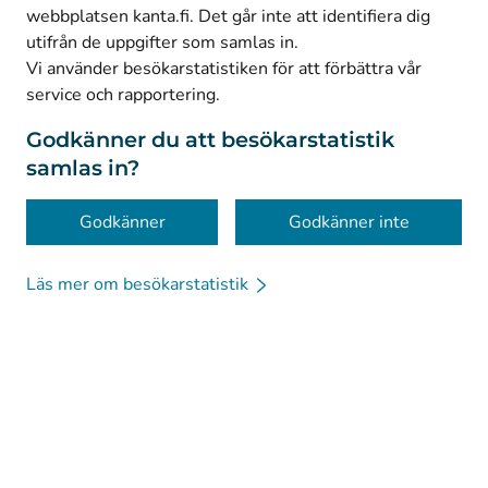
webbplatsen kanta.fi. Det går inte att identifiera dig
utifrån de uppgifter som samlas in.
© Kanta-Palvelut, Kansaneläkelaitos
Vi använder besökarstatistiken för att förbättra vår
service och rapportering.
Dataskydd
Om webbplatsen
Godkänner du att besökarstatistik
samlas in?
Tillgänglighet
Kakor
Godkänner
Godkänner inte
Läs mer om besökarstatistik