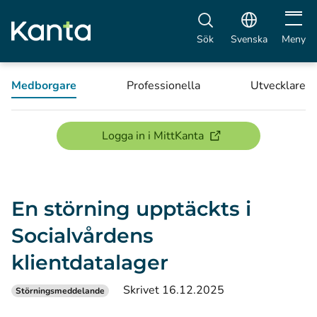
Öppna 
Sök
Svenska
Meny
Medborgare
Professionella
Utvecklare
(öppnas i ett nytt föns
Logga in i MittKanta
En störning upptäckts i
Socialvårdens
klientdatalager
Skrivet 16.12.2025
Störningsmeddelande