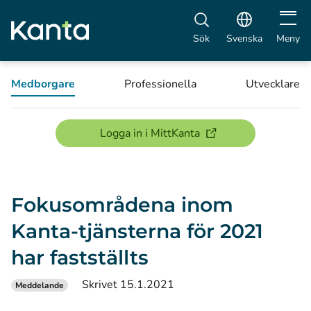
Öppna 
Sök
Svenska
Meny
Medborgare
Professionella
Utvecklare
(öppnas i ett nytt föns
Logga in i MittKanta
Fokusområdena inom
Kanta-tjänsterna för 2021
har fastställts
Skrivet 15.1.2021
Meddelande