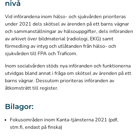
nivå
Vid införandena inom hälso- och sjukvården prioriteras
under 2021 dels skötsel av ärenden på ett barns vägnar
och sammanställningar av hälsouppgifter, dels införanden
av arkivet över bildmaterial (radiologi, EKG) samt
förmedling av intyg och utlåtanden från hälso- och
sjukvården till FPA och Traficom.
Inom socialvården stöds nya införanden och funktionerna
utvidgas bland annat i fråga om skötsel av ärenden på ett
barns vägnar. Dessutom prioriteras införanden av
åtkomsträtt till register.
Bilagor:
Fokusområden inom Kanta-tjänsterna 2021 (pdf,
(öppnas i ett nytt fönster)
stm.fi, endast på finska)