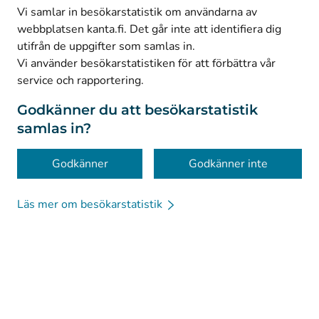
(
Avautuu uuteen välilehteen
)
Facebook
Vi samlar in besökarstatistik om användarna av
webbplatsen kanta.fi. Det går inte att identifiera dig
utifrån de uppgifter som samlas in.
© Kanta-Palvelut, Kansaneläkelaitos
Vi använder besökarstatistiken för att förbättra vår
service och rapportering.
Dataskydd
Om webbplatsen
Godkänner du att besökarstatistik
samlas in?
Tillgänglighet
Kakor
Godkänner
Godkänner inte
Läs mer om besökarstatistik