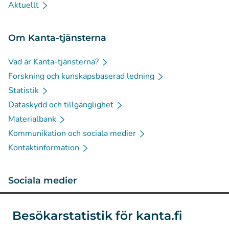
Aktuellt
Om Kanta-tjänsterna
Vad är Kanta-tjänsterna?
Forskning och kunskapsbaserad ledning
Statistik
Dataskydd och tillgänglighet
Materialbank
Kommunikation och sociala medier
Kontaktinformation
Sociala medier
(
Avautuu uuteen välilehteen
)
Instagram
Besökarstatistik för kanta.fi
(
Avautuu uuteen välilehteen
)
LinkedIn