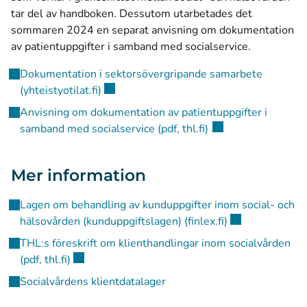
tar del av handboken. Dessutom utarbetades det
sommaren 2024 en separat anvisning om dokumentation
av patientuppgifter i samband med socialservice.
Dokumentation i sektorsövergripande samarbete
(öppnas i ett nytt fönster)
(yhteistyotilat.fi)
Anvisning om dokumentation av patientuppgifter i
(öppnas i ett nytt f
samband med socialservice (pdf, thl.fi)
Mer information
Lagen om behandling av kunduppgifter inom social- och
(öppnas i ett nyt
hälsovården (kunduppgiftslagen) (finlex.fi)
THL:s föreskrift om klienthandlingar inom socialvården
(öppnas i ett nytt fönster)
(pdf, thl.fi)
Socialvårdens klientdatalager