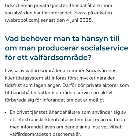
tidsscheman privata tjänstetillhandahållare inom
socialvården har för införandet.
Svara på enkäten
(öppnas i ett nytt fönster)
(webropol.com)
senast den 4 juni 2025.
Vad behöver man ta hänsyn till
om man producerar socialservice
för ett välfärdsområde?
I vissa av välfärdsområdena kommer Socialvårdens
klientdatasystem att införas först mycket nära den
tidsfrist som lagen anger. Därför bör privata aktörer som
tillhandahåller välfärdsområden service proaktivt
förbereda sig för införandet om det är möjligt.
En privat tjänstetillhandahållare som använder sig av
ett elektroniskt klientdatasystem bör redan nu ta itu
med införandet även om denne ännu inte vet vilket
välfärdsområdets tidsschema är.