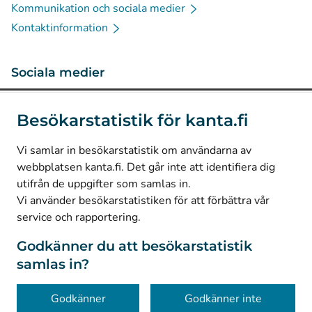
Kommunikation och sociala medier
Kontaktinformation
Sociala medier
(
Avautuu uuteen välilehteen
)
Instagram
Besökarstatistik för kanta.fi
(
Avautuu uuteen välilehteen
)
LinkedIn
(
Avautuu uuteen välilehteen
)
Facebook
Vi samlar in besökarstatistik om användarna av
webbplatsen kanta.fi. Det går inte att identifiera dig
utifrån de uppgifter som samlas in.
© Kanta-Palvelut, Kansaneläkelaitos
Vi använder besökarstatistiken för att förbättra vår
service och rapportering.
Dataskydd
Om webbplatsen
Godkänner du att besökarstatistik
samlas in?
Tillgänglighet
Kakor
Godkänner
Godkänner inte