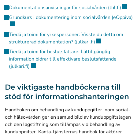
(öppnas
Dokumentationsanvisningar för socialvården (thl.fi)
(ö
Grundkurs i dokumentering inom socialvården (eOppiva)
Tiedä ja toimi för yrkespersoner: Visste du detta om
(öppnas i ett nytt f
strukturerad dokumentation? (julkari.fi)
Tiedä ja toimi för beslutsfattare: Lättillgänglig
information bidrar till effektivare beslutsfattande
(öppnas i ett nytt fönster)
(julkari.fi)
De viktigaste handböckerna till
stöd för informationshanteringen
Handboken om behandling av kunduppgifter inom social-
och hälsovården ger en samlad bild av kunduppgiftslagen
och den lagstiftning som tillämpas vid behandling av
kunduppgifter. Kanta-tjänsternas handbok för aktörer