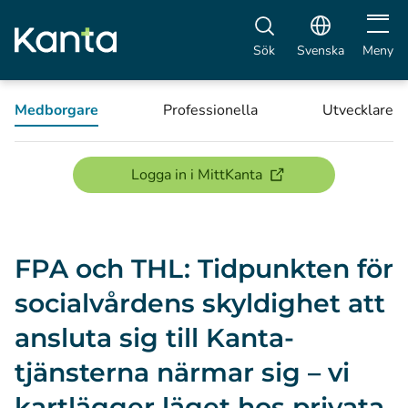
Öppna 
Sök
Svenska
Meny
Medborgare
Professionella
Utvecklare
(öppnas i ett nytt föns
Logga in i MittKanta
FPA och THL: Tidpunkten för
socialvårdens skyldighet att
ansluta sig till Kanta-
tjänsterna närmar sig – vi
kartlägger läget hos privata