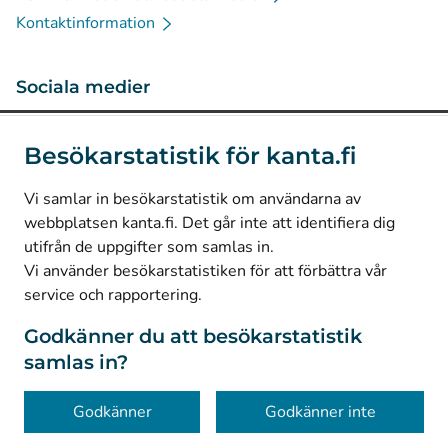
Kontaktinformation
Sociala medier
(
Avautuu uuteen välilehteen
)
Instagram
Besökarstatistik för kanta.fi
(
Avautuu uuteen välilehteen
)
LinkedIn
(
Avautuu uuteen välilehteen
)
Facebook
Vi samlar in besökarstatistik om användarna av
webbplatsen kanta.fi. Det går inte att identifiera dig
utifrån de uppgifter som samlas in.
© Kanta-Palvelut, Kansaneläkelaitos
Vi använder besökarstatistiken för att förbättra vår
service och rapportering.
Dataskydd
Om webbplatsen
Godkänner du att besökarstatistik
samlas in?
Tillgänglighet
Kakor
Godkänner
Godkänner inte