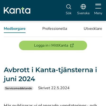
Öppna 
Sök
Svenska
Meny
Medborgare
Professionella
Utvecklare
(öppnas i ett nytt föns
Logga in i MittKanta
Avbrott i Kanta-tjänsterna i
juni 2024
Skrivet 22.5.2024
Servicemeddelande
Här publicerar vi planerade uppdaterings- och