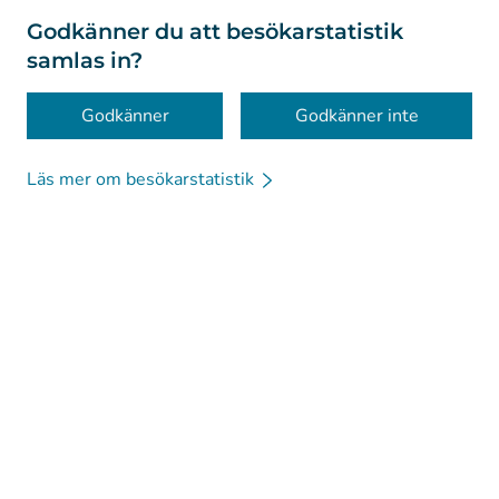
Om webbplatsen
Godkänner du att besökarstatistik
samlas in?
Tillgänglighet
Kakor
Godkänner
Godkänner inte
Läs mer om besökarstatistik