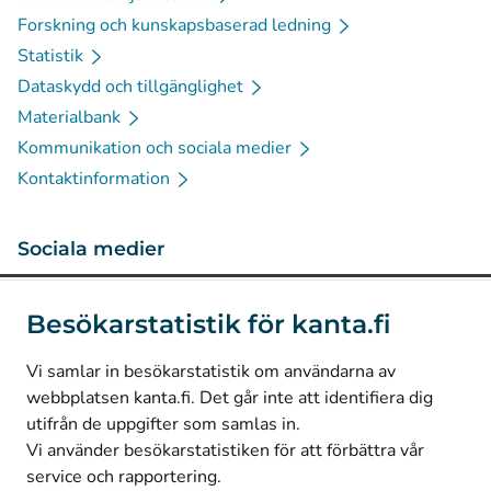
Forskning och kunskapsbaserad ledning
Statistik
Dataskydd och tillgänglighet
Materialbank
Kommunikation och sociala medier
Kontaktinformation
Sociala medier
(
Avautuu uuteen välilehteen
)
Instagram
Besökarstatistik för kanta.fi
(
Avautuu uuteen välilehteen
)
LinkedIn
(
Avautuu uuteen välilehteen
)
Facebook
Vi samlar in besökarstatistik om användarna av
webbplatsen kanta.fi. Det går inte att identifiera dig
utifrån de uppgifter som samlas in.
© Kanta-Palvelut, Kansaneläkelaitos
Vi använder besökarstatistiken för att förbättra vår
service och rapportering.
Dataskydd