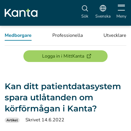
Öppna 
Sök
Svenska
Meny
Medborgare
Professionella
Utvecklare
(öppnas i ett nytt föns
Logga in i MittKanta
Kan ditt patientdatasystem
spara utlåtanden om
körförmågan i Kanta?
Skrivet 14.6.2022
Artikel