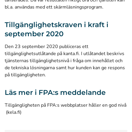
lanserades. Då var resultaten riktigt bra och tjänsten kan
bl.a. användas med ett skärmläsningsprogram.
Tillgänglighetskraven i kraft i
september 2020
Den 23 september 2020 publiceras ett
tillgänglighetsutlåtande på kanta.fi. I utlåtandet beskrivs
tjänsternas tillgänglighetsnivå i fråga om innehållet och
de tekniska lösningarna samt hur kunden kan ge respons
på tillgängligheten.
Läs mer i FPA:s meddelande
Tillgängligheten på FPA:s webbplatser håller en god nivå
(öppnas i ett nytt fönster)
(kela.fi)