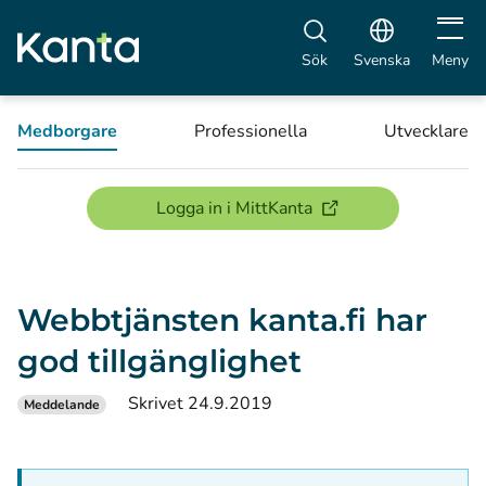
Öppna 
Sök
Svenska
Meny
Medborgare
Professionella
Utvecklare
(öppnas i ett nytt föns
Logga in i MittKanta
Webbtjänsten kanta.fi har
god tillgänglighet
Skrivet 24.9.2019
Meddelande