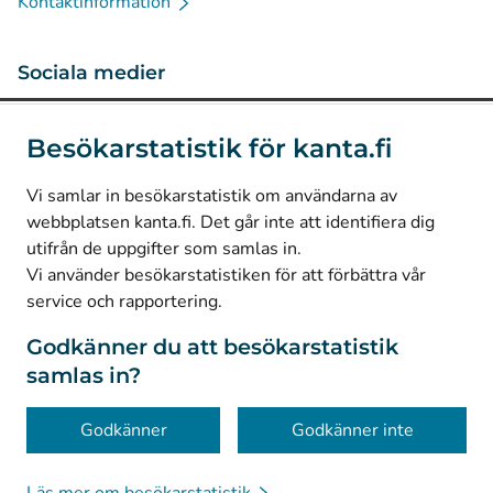
Kontaktinformation
Sociala medier
(
Avautuu uuteen välilehteen
)
Instagram
Besökarstatistik för kanta.fi
(
Avautuu uuteen välilehteen
)
LinkedIn
(
Avautuu uuteen välilehteen
)
Facebook
Vi samlar in besökarstatistik om användarna av
webbplatsen kanta.fi. Det går inte att identifiera dig
utifrån de uppgifter som samlas in.
© Kanta-Palvelut, Kansaneläkelaitos
Vi använder besökarstatistiken för att förbättra vår
service och rapportering.
Dataskydd
Om webbplatsen
Godkänner du att besökarstatistik
samlas in?
Tillgänglighet
Kakor
Godkänner
Godkänner inte