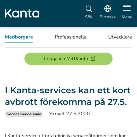
Öppna 
Sök
Svenska
Meny
Medborgare
Professionella
Utvecklare
(öppnas i ett nytt föns
Logga in i MittKanta
I Kanta-services kan ett kort
avbrott förekomma på 27.5.
Skrivet 27.5.2020
Servicemeddelande
I Kanta-service utförs tekniska serviceåtgärder som kan