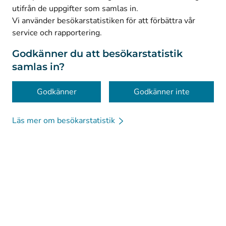
utifrån de uppgifter som samlas in.
© Kanta-Palvelut, Kansaneläkelaitos
Vi använder besökarstatistiken för att förbättra vår
service och rapportering.
Dataskydd
Om webbplatsen
Godkänner du att besökarstatistik
samlas in?
Tillgänglighet
Kakor
Godkänner
Godkänner inte
Läs mer om besökarstatistik