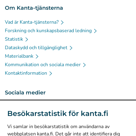
Om Kanta-tjänsterna
Vad är Kanta-tjänsterna?
Forskning och kunskapsbaserad ledning
Statistik
Dataskydd och tillgänglighet
Materialbank
Kommunikation och sociala medier
Kontaktinformation
Sociala medier
(
Avautuu uuteen välilehteen
)
Instagram
Besökarstatistik för kanta.fi
(
Avautuu uuteen välilehteen
)
LinkedIn
(
Avautuu uuteen välilehteen
)
Facebook
Vi samlar in besökarstatistik om användarna av
webbplatsen kanta.fi. Det går inte att identifiera dig