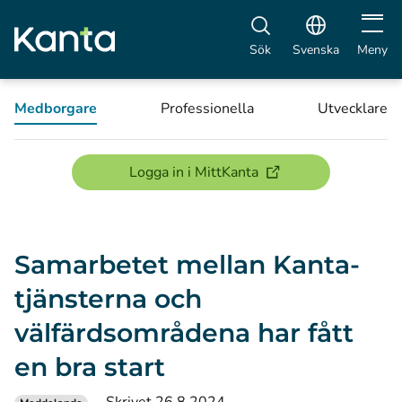
Öppna 
Sök
Svenska
Meny
Medborgare
Professionella
Utvecklare
(öppnas i ett nytt föns
Logga in i MittKanta
Samarbetet mellan Kanta-
tjänsterna och
välfärdsområdena har fått
en bra start