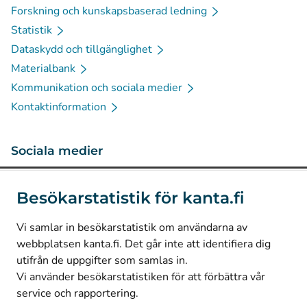
Forskning och kunskapsbaserad ledning
Statistik
Dataskydd och tillgänglighet
Materialbank
Kommunikation och sociala medier
Kontaktinformation
Sociala medier
(
Avautuu uuteen välilehteen
)
Instagram
Besökarstatistik för kanta.fi
(
Avautuu uuteen välilehteen
)
LinkedIn
(
Avautuu uuteen välilehteen
)
Facebook
Vi samlar in besökarstatistik om användarna av
webbplatsen kanta.fi. Det går inte att identifiera dig
utifrån de uppgifter som samlas in.
© Kanta-Palvelut, Kansaneläkelaitos
Vi använder besökarstatistiken för att förbättra vår
service och rapportering.
Dataskydd