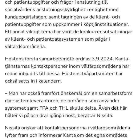
och patientuppgifter och frågor i anslutning till
socialvårdens anslutningsskyldighet i enlighet med
kunduppgiftslagen, samt lagringen av de klient- och
patientuppgifter som uppkommer i köptjänstsituationer.
Ett annat viktigt tema har varit de konkurrensutsättningar
av klient- och patientdatasystemen som pågår i
välfärdsområdena.
Höstens första samarbetsmöte ordnas 3.9.2024. Kanta-
tjänsternas kontaktpersoner inom välfärdsområdena har
redan inbjudits till dessa. Höstens tvåpartsmöten har
också satts in i kalendern.
– Man har också framfört önskemål om en samarbetsform
där systemleverantören, de områden som använder
systemet samt FPA och THL skulle delta. Även det här
håller vi på och drar igång i höst, berättar Nissilä.
Nissilä önskar att kontaktpersonerna i välfärdsområdena
lyfter fram och informerar Kanta om det egna områdets