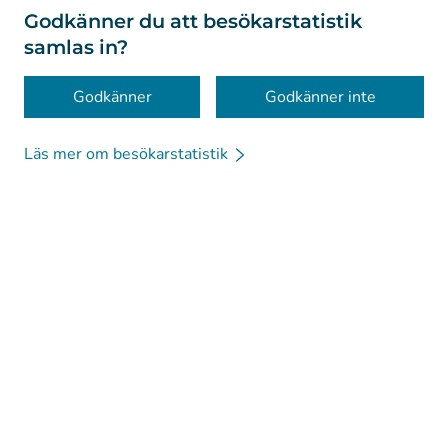
Om webbplatsen
Godkänner du att besökarstatistik
samlas in?
Tillgänglighet
Kakor
Godkänner
Godkänner inte
Läs mer om besökarstatistik