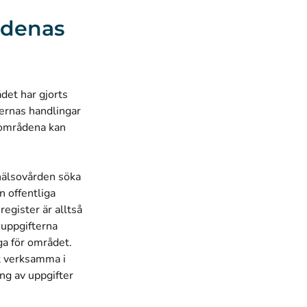
ådenas
det har gjorts
rernas handlingar
h områdena kan
hälsovården söka
n offentliga
register är alltså
 uppgifterna
ga för området.
it verksamma i
ng av uppgifter