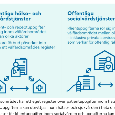
dsområdet har ett eget register över patientuppgifter inom häl
Uppgifterna kan utnyttjas inom hälso- och sjukvården i hela o
ister för klientuppgifter inom socialvården och uppgifterna kan