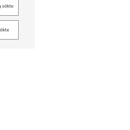
g sökte
sökte