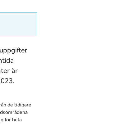
uppgifter
mtida
ter är
2023.
ån de tidigare
ärdsområdena
g för hela