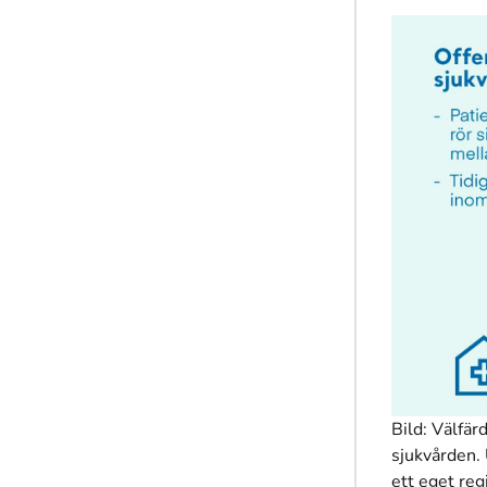
Bild: Välfär
sjukvården. 
ett eget reg