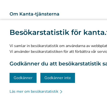
Om Kanta-tjänsterna
Vad är Kanta-tjänsterna?
Besökarstatistik för kanta.
Forskning och kunskapsbaserad ledning
Statistik
Vi samlar in besökarstatistik om användarna av webbplatse
Dataskydd och tillgänglighet
Vi använder besökarstatistiken för att förbättra vår servi
Materialbank
Godkänner du att besökarstatistik s
Kommunikation och sociala medier
Kontaktinformation
Godkänner
Godkänner inte
Läs mer om besökarstatistik
© Kanta-Palvelut, Kansaneläkelaitos
Dataskydd
Om 