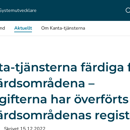
Systemutvecklare
ånd
Aktuellt
Om Kanta-tjänsterna
a-tjänsterna färdiga 
färdsområdena –
ifterna har överförts t
färdsområdenas regist
Skrivet 15.12.2022