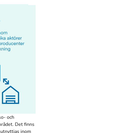
so- och
mrådet. Det finns
 utnyttjas inom