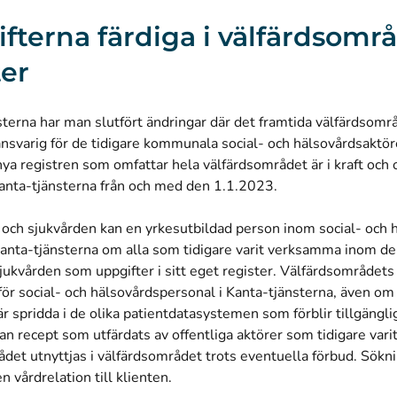
fterna färdiga i välfärdsomr
ter
sterna har man slutfört ändringar där det framtida välfärdsområ
ransvarig för de tidigare kommunala social- och hälsovårdsaktö
nya registren som omfattar hela välfärdsområdet är i kraft oc
Kanta-tjänsterna från och med den 1.1.2023.
 och sjukvården kan en yrkesutbildad person inom social- och 
Kanta-tjänsterna om alla som tidigare varit verksamma inom de
jukvården som uppgifter i sitt eget register. Välfärdsområdets 
 för social- och hälsovårdspersonal i Kanta-tjänsterna, även om
är spridda i de olika patientdatasystemen som förblir tillgängli
n recept som utfärdats av offentliga aktörer som tidigare var
det utnyttjas i välfärdsområdet trots eventuella förbud. Sökni
n vårdrelation till klienten.