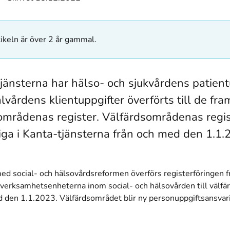
ikeln är över 2 år gammal.
tjänsterna har hälso- och sjukvårdens patient
lvårdens klientuppgifter överförts till de fra
områdenas register. Välfärdsområdenas regis
liga i Kanta-tjänsterna från och med den 1.1.
d social- och hälsovårdsreformen överförs registerföringen fr
erksamhetsenheterna inom social- och hälsovården till välf
d den 1.1.2023. Välfärdsområdet blir ny personuppgiftsansvari