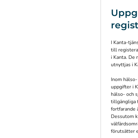
Uppgi
regis
I Kanta-tjän
till registe
i Kanta. De 
utnyttjas i 
Inom hälso-
uppgifter i 
hälso- och s
tillgängliga
fortfarande 
Dessutom ka
välfärdsområ
förutsätter e