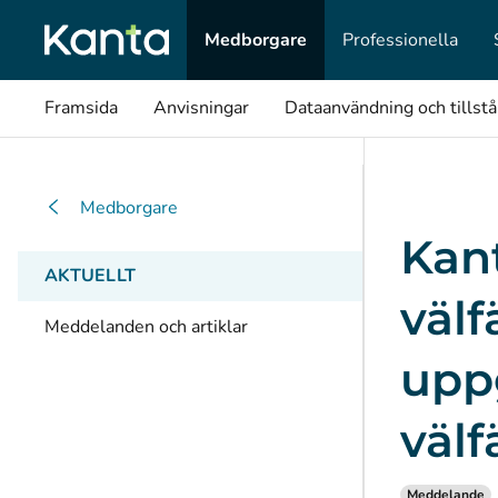
Medborgare
Professionella
Framsida
Anvisningar
Dataanvändning och tillst
Medborgare
Kant
AKTUELLT
väl
Meddelanden och artiklar
uppg
väl
Meddelande