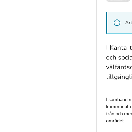
Art
I Kanta-
och socia
välfärds
tillgäng
I samband me
kommunala v
från och me
området.