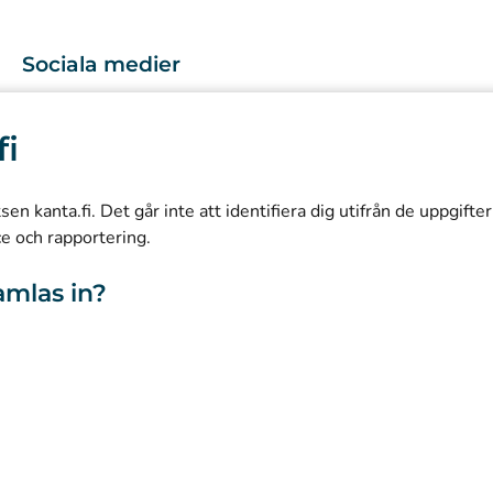
Sociala medier
(
Avautuu uuteen välilehteen
)
Instagram
fi
(
Avautuu uuteen välilehteen
)
LinkedIn
(
Avautuu uuteen välilehteen
)
Facebook
n kanta.fi. Det går inte att identifiera dig utifrån de uppgifte
ce och rapportering.
amlas in?
webbplatsen
Tillgänglighet
Kakor