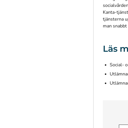
socialvården
Kanta-tjänst
tjänsterna 
man snabbt 
Läs m
Social- 
Utlämnan
Utlämnan