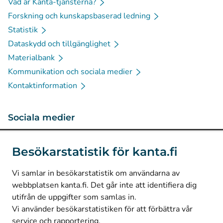
Vad är Kanta-tjänsterna?
Forskning och kunskapsbaserad ledning
Statistik
Dataskydd och tillgänglighet
Materialbank
Kommunikation och sociala medier
Kontaktinformation
Sociala medier
(
Avautuu uuteen välilehteen
)
Instagram
Besökarstatistik för kanta.fi
(
Avautuu uuteen välilehteen
)
LinkedIn
(
Avautuu uuteen välilehteen
)
Facebook
Vi samlar in besökarstatistik om användarna av
webbplatsen kanta.fi. Det går inte att identifiera dig
utifrån de uppgifter som samlas in.
© Kanta-Palvelut, Kansaneläkelaitos
Vi använder besökarstatistiken för att förbättra vår
service och rapportering.
Dataskydd