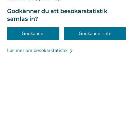
Om webbplatsen
Godkänner du att besökarstatistik
samlas in?
Tillgänglighet
Kakor
Godkänner
Godkänner inte
Läs mer om besökarstatistik