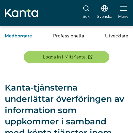
Öppna 
Sök
Svenska
Meny
Medborgare
Professionella
Utvecklare
(öppnas i ett nytt föns
Logga in i MittKanta
Kanta-tjänsterna
underlättar överföringen av
information som
uppkommer i samband
med köpta tjänster inom