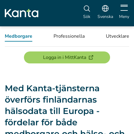
Öppna 
Sök
Svenska
Meny
Medborgare
Professionella
Utvecklare
(öppnas i ett nytt föns
Logga in i MittKanta
Med Kanta-tjänsterna
överförs finländarnas
hälsodata till Europa -
fördelar för både
medborgare och hälso- och