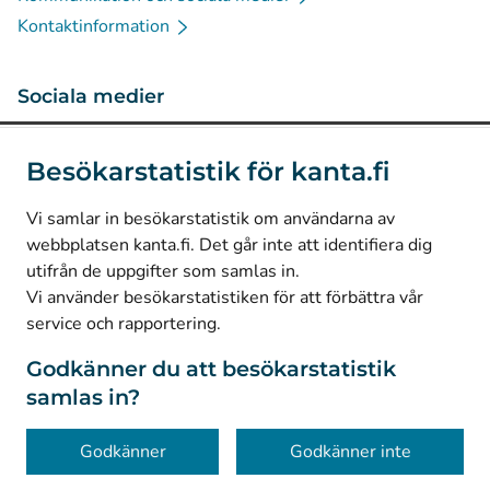
Kontaktinformation
Sociala medier
(
Avautuu uuteen välilehteen
)
Instagram
Besökarstatistik för kanta.fi
(
Avautuu uuteen välilehteen
)
LinkedIn
(
Avautuu uuteen välilehteen
)
Facebook
Vi samlar in besökarstatistik om användarna av
webbplatsen kanta.fi. Det går inte att identifiera dig
utifrån de uppgifter som samlas in.
© Kanta-Palvelut, Kansaneläkelaitos
Vi använder besökarstatistiken för att förbättra vår
service och rapportering.
Dataskydd
Om webbplatsen
Godkänner du att besökarstatistik
samlas in?
Tillgänglighet
Kakor
Godkänner
Godkänner inte