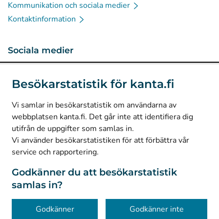
Kommunikation och sociala medier
Kontaktinformation
Sociala medier
(
Avautuu uuteen välilehteen
)
Instagram
Besökarstatistik för kanta.fi
(
Avautuu uuteen välilehteen
)
LinkedIn
(
Avautuu uuteen välilehteen
)
Facebook
Vi samlar in besökarstatistik om användarna av
webbplatsen kanta.fi. Det går inte att identifiera dig
utifrån de uppgifter som samlas in.
© Kanta-Palvelut, Kansaneläkelaitos
Vi använder besökarstatistiken för att förbättra vår
service och rapportering.
Dataskydd
Om webbplatsen
Godkänner du att besökarstatistik
samlas in?
Tillgänglighet
Kakor
Godkänner
Godkänner inte