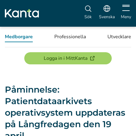
Öppna 
Sök
Svenska
Meny
Medborgare
Professionella
Utvecklare
(öppnas i ett nytt föns
Logga in i MittKanta
Påminnelse:
Patientdataarkivets
operativsystem uppdateras
på Långfredagen den 19
april.