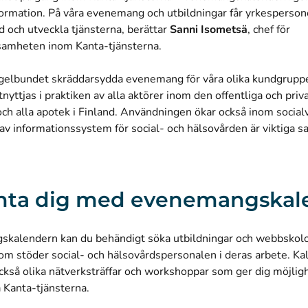
nformation. På våra evenemang och utbildningar får yrkespersone
 och utveckla tjänsterna, berättar
Sanni Isometsä
, chef för
samheten inom Kanta-tjänsterna.
egelbundet skräddarsydda evenemang för våra olika kundgruppe
tnyttjas i praktiken av alla aktörer inom den offentliga och priv
och alla apotek i Finland. Användningen ökar också inom socia
av informationssystem för social- och hälsovården är viktiga 
nta dig med evenemangskal
skalendern kan du behändigt söka utbildningar och webbskol
som stöder social- och hälsovårdspersonalen i deras arbete. K
ckså olika nätverksträffar och workshoppar som ger dig möjlig
 Kanta-tjänsterna.