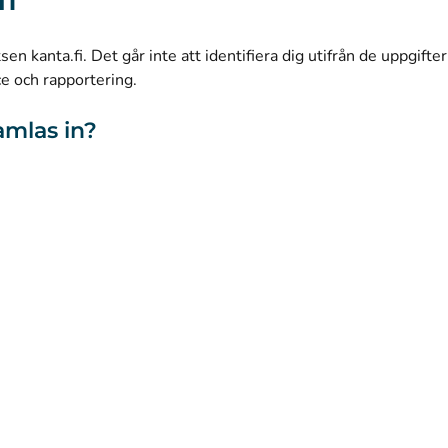
(
Avautuu uuteen välilehteen
)
LinkedIn
(
Avautuu uuteen välilehteen
)
Facebook
n kanta.fi. Det går inte att identifiera dig utifrån de uppgifte
ce och rapportering.
amlas in?
webbplatsen
Tillgänglighet
Kakor