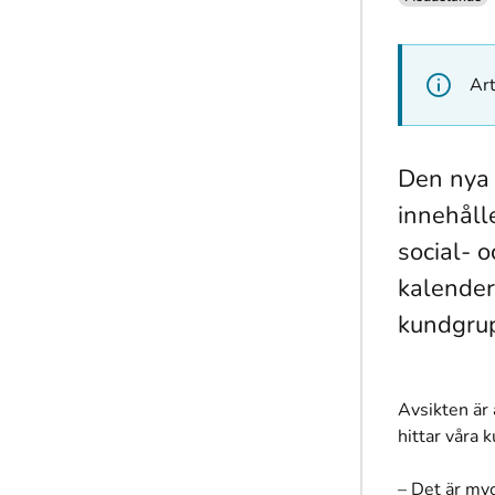
Art
Den nya
innehåll
social- 
kalendern
kundgru
Avsikten är 
hittar våra 
– Det är my