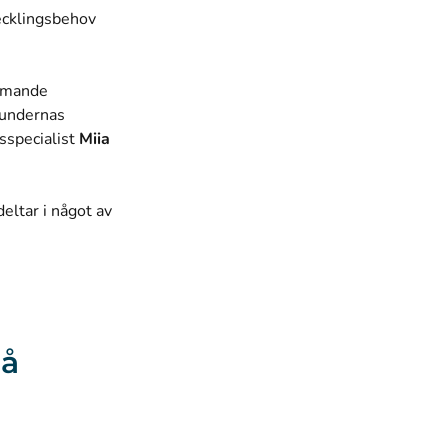
vecklingsbehov
ommande
kundernas
sspecialist
Miia
eltar i något av
på