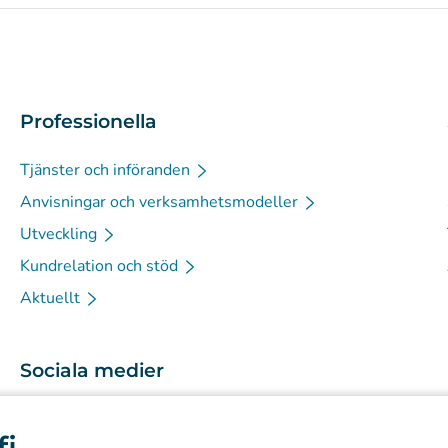
Professionella
Tjänster och införanden
Anvisningar och verksamhetsmodeller
Utveckling
Kundrelation och stöd
Aktuellt
Sociala medier
(
Avautuu uuteen välilehteen
)
Instagram
fi