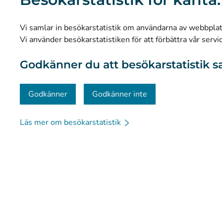
Forskning och kunskapsbaserad ledning
Statistik
Vi samlar in besökarstatistik om användarna av webbplatse
Dataskydd och tillgänglighet
Vi använder besökarstatistiken för att förbättra vår servi
Materialbank
Godkänner du att besökarstatistik s
Kommunikation och sociala medier
Kontaktinformation
Godkänner
Godkänner inte
Läs mer om besökarstatistik
© Kanta-Palvelut, Kansaneläkelaitos
Dataskydd
Om 