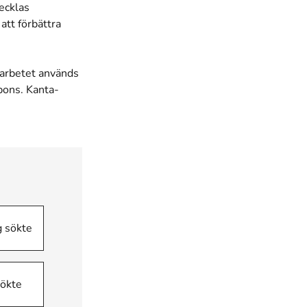
ecklas
att förbättra
gsarbetet används
pons. Kanta-
g sökte
sökte