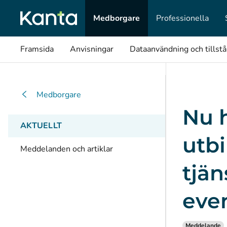
Medborgare
Professionella
Framsida
Anvisningar
Dataanvändning och tillst
Medborgare
Nu 
AKTUELLT
utb
Meddelanden och artiklar
tjän
eve
Meddelande