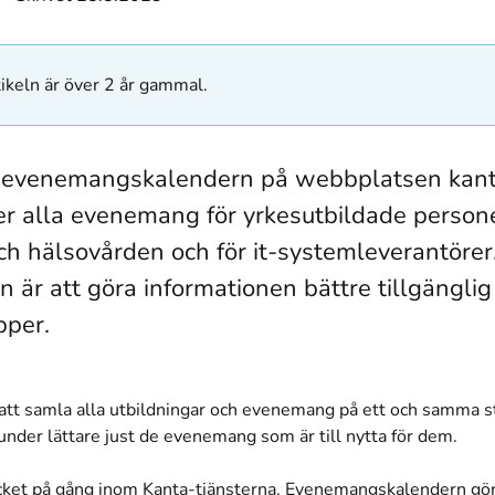
ikeln är över 2 år gammal.
 evenemangskalendern på webbplatsen kanta
er alla evenemang för yrkesutbildade person
och hälsovården och för it-systemleverantörer
 är att göra informationen bättre tillgänglig 
pper.
att samla alla utbildningar och evenemang på ett och samma st
kunder lättare just de evenemang som är till nytta för dem.
cket på gång inom Kanta-tjänsterna. Evenemangskalendern gör 