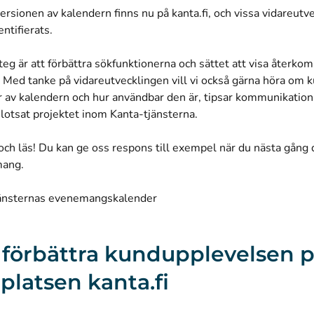
ersionen av kalendern finns nu på kanta.fi, och vissa vidareut
entifierats.
teg är att förbättra sökfunktionerna och sättet att visa återk
Med tanke på vidareutvecklingen vill vi också gärna höra om 
r av kalendern och hur användbar den är, tipsar kommunikation
otsat projektet inom Kanta-tjänsterna.
 och läs! Du kan ge oss respons till exempel när du nästa gång d
mang.
änsternas evenemangskalender
ll förbättra kundupplevelsen 
latsen kanta.fi