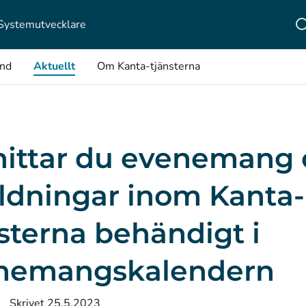
Systemutvecklare
ånd
Aktuellt
Om Kanta-tjänsterna
hittar du evenemang
ildningar inom Kanta-
sterna behändigt i
nemangskalendern
Skrivet 25.5.2023