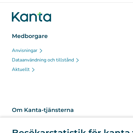
Medborgare
Anvisningar
Dataanvändning och tillstånd
Aktuellt
Om Kanta-tjänsterna
Vad är Kanta-tjänsterna?
Besökarstatistik för kanta.