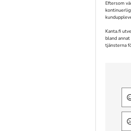
Eftersom vä
kontinuerlig
kundupplevel
Kanta.fi utv
bland annat
tjänsterna f