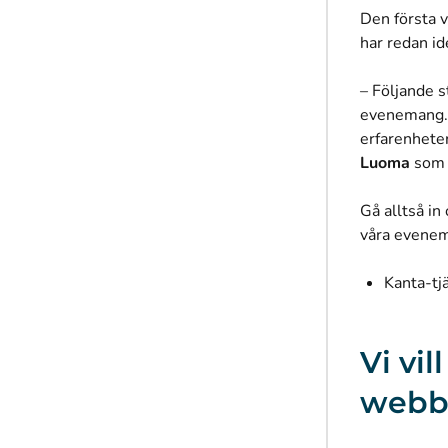
Den första v
har redan id
– Följande s
evenemang. 
erfarenhete
Luoma
som l
Gå alltså in
våra evene
Kanta-tj
Vi vi
webbp