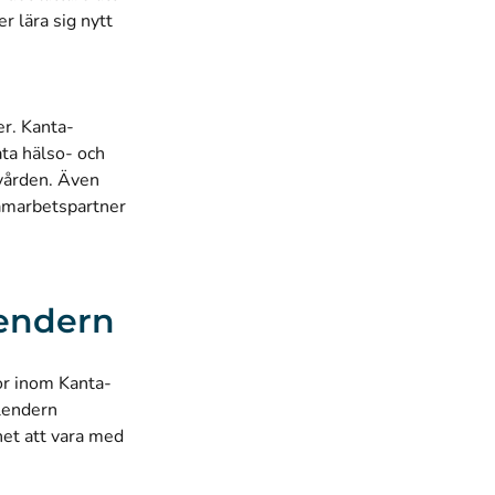
r lära sig nytt
r. Kanta-
ata hälso- och
lvården. Även
samarbetspartner
endern
or inom Kanta-
alendern
het att vara med