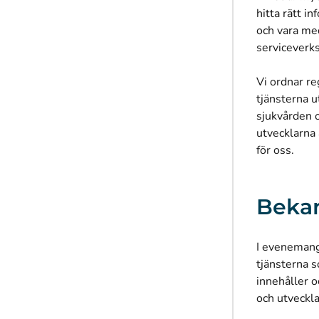
hitta rätt i
och vara med
serviceverk
Vi ordnar r
tjänsterna u
sjukvården 
utvecklarna 
för oss.
Beka
I evenemang
tjänsterna 
innehåller o
och utveckla