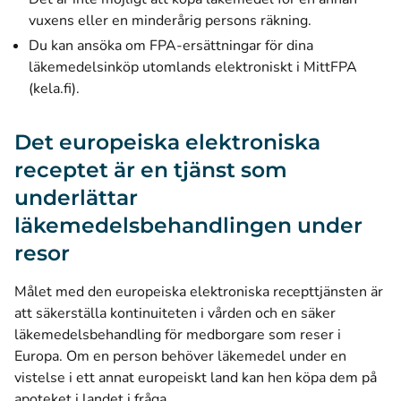
vuxens eller en minderårig persons räkning.
Du kan ansöka om FPA-ersättningar för dina
läkemedelsinköp utomlands elektroniskt i MittFPA
(öppnas i ett nytt fönster)
(kela.fi)
.
Det europeiska elektroniska
receptet är en tjänst som
underlättar
läkemedelsbehandlingen under
resor
Målet med den europeiska elektroniska recepttjänsten är
att säkerställa kontinuiteten i vården och en säker
läkemedelsbehandling för medborgare som reser i
Europa. Om en person behöver läkemedel under en
vistelse i ett annat europeiskt land kan hen köpa dem på
apoteket i landet i fråga.