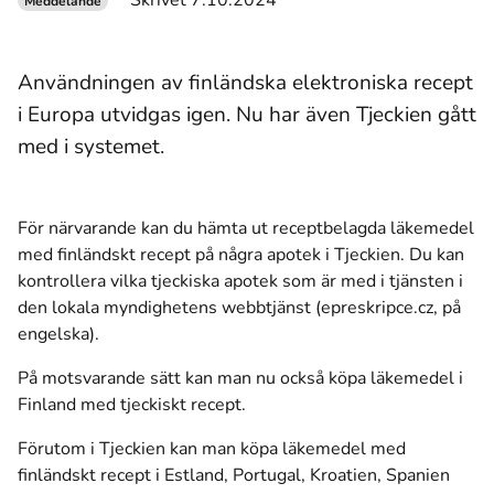
Skrivet 7.10.2024
Meddelande
Användningen av finländska elektroniska recept
i Europa utvidgas igen. Nu har även Tjeckien gått
med i systemet.
För närvarande kan du hämta ut receptbelagda läkemedel
med finländskt recept på några apotek i Tjeckien. Du kan
kontrollera vilka tjeckiska apotek som är med i tjänsten
i
den lokala myndighetens webbtjänst (epreskripce.cz, på
(öppnas i ett nytt fönster)
engelska)
.
På motsvarande sätt kan man nu också köpa läkemedel i
Finland med tjeckiskt recept.
Förutom i Tjeckien kan man köpa läkemedel med
finländskt recept i Estland, Portugal, Kroatien, Spanien