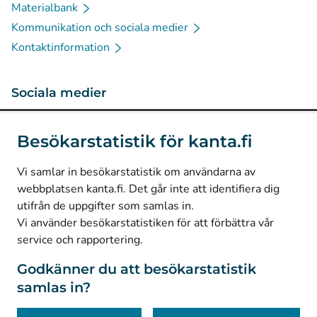
Materialbank
Kommunikation och sociala medier
Kontaktinformation
Sociala medier
(
Avautuu uuteen välilehteen
)
Instagram
Besökarstatistik för kanta.fi
(
Avautuu uuteen välilehteen
)
LinkedIn
(
Avautuu uuteen välilehteen
)
Facebook
Vi samlar in besökarstatistik om användarna av
webbplatsen kanta.fi. Det går inte att identifiera dig
utifrån de uppgifter som samlas in.
© Kanta-Palvelut, Kansaneläkelaitos
Vi använder besökarstatistiken för att förbättra vår
service och rapportering.
Dataskydd
Om webbplatsen
Godkänner du att besökarstatistik
samlas in?
Tillgänglighet
Kakor