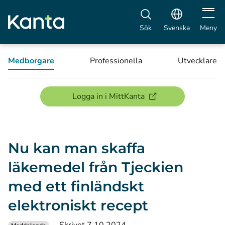
Öppna 
Sök
Svenska
Meny
Medborgare
Professionella
Utvecklare
(öppnas i ett nytt föns
Logga in i MittKanta
Nu kan man skaffa
läkemedel från Tjeckien
med ett finländskt
elektroniskt recept