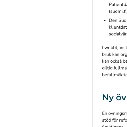
Patientd
(suomi.fi
Den Suom
klientda
socialvår
I webbtjänst
bruk kan org
kan också b
giltig fullm
befullmäktig
Ny öv
En övningsmi
stöd för ref