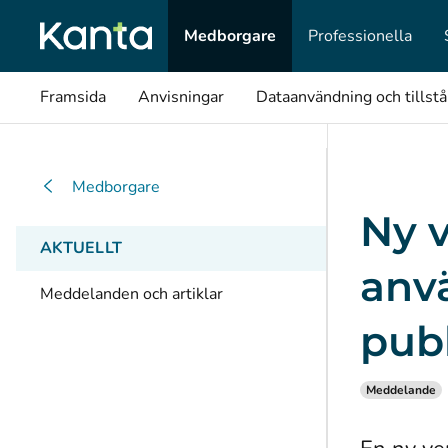
Medborgare
Professionella
Framsida
Anvisningar
Dataanvändning och tillst
Medborgare
Ny v
AKTUELLT
anv
Meddelanden och artiklar
publ
Meddelande