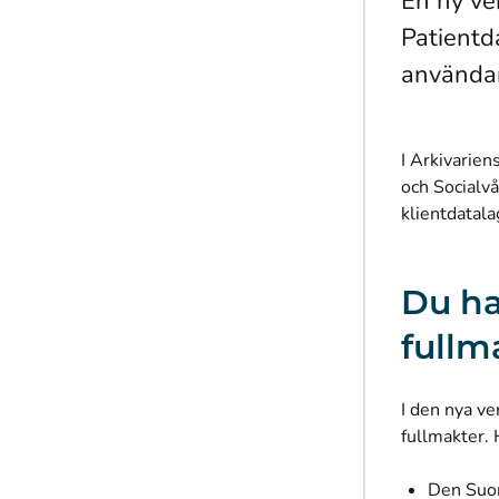
En ny ve
Patientd
användar
I Arkivarien
och Socialvå
klientdatala
Du ha
fullm
I den nya ve
fullmakter.
Den Suom