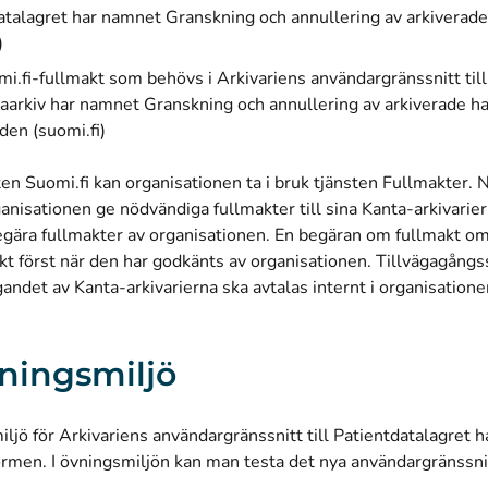
atalagret har namnet
Granskning och annullering av arkiverade
(öppnas i ett nytt fönster)
)
i.fi-fullmakt som behövs i Arkivariens användargränssnitt til
taarkiv har namnet
Granskning och annullering av arkiverade h
(öppnas i ett nytt fönster)
den (suomi.fi)
en Suomi.fi kan organisationen ta i bruk tjänsten Fullmakter. Nä
anisationen ge nödvändiga fullmakter till sina Kanta-arkivarier
egära fullmakter av organisationen. En begäran om fullmakt om
akt först när den har godkänts av organisationen. Tillvägagångs
andet av Kanta-arkivarierna ska avtalas internt i organisation
ningsmiljö
ljö för Arkivariens användargränssnitt till Patientdatalagret ha
ormen. I övningsmiljön kan man testa det nya användargränssni