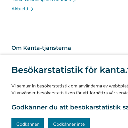
Aktuellt
Om Kanta-tjänsterna
Vad är Kanta-tjänsterna?
Besökarstatistik för kanta.
Forskning och kunskapsbaserad ledning
Statistik
Vi samlar in besökarstatistik om användarna av webbplatse
Dataskydd och tillgänglighet
Vi använder besökarstatistiken för att förbättra vår servi
Materialbank
Godkänner du att besökarstatistik s
Kommunikation och sociala medier
Kontaktinformation
Godkänner
Godkänner inte