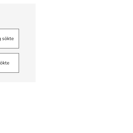
g sökte
sökte