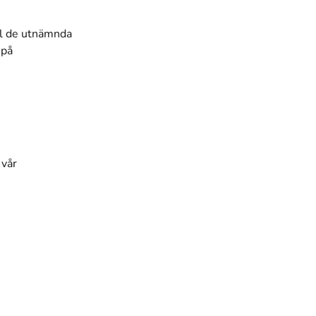
ill de utnämnda
 på
 vår