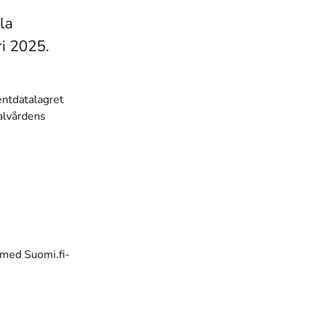
la
ri 2025.
ientdatalagret
ialvårdens
 med Suomi.fi-
t fönster)