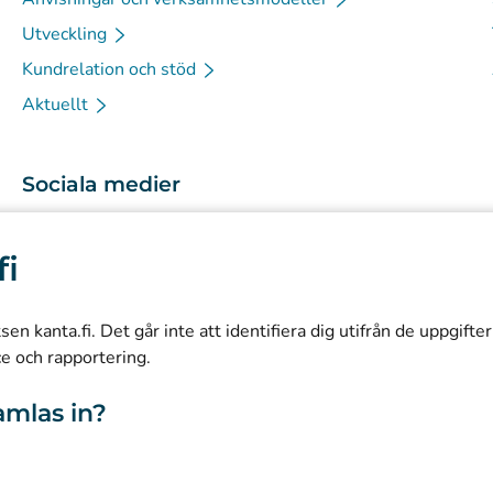
Utveckling
Kundrelation och stöd
Aktuellt
Sociala medier
(
Avautuu uuteen välilehteen
)
Instagram
fi
(
Avautuu uuteen välilehteen
)
LinkedIn
(
Avautuu uuteen välilehteen
)
Facebook
n kanta.fi. Det går inte att identifiera dig utifrån de uppgifte
ce och rapportering.
amlas in?