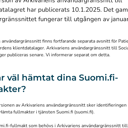
rsion av Arkivariens användargränssnitt till
atalagret har publicerats 10.1.2025. Det gam
gränssnittet fungerar till utgången av janua
s användargränssnitt finns fortfarande separata avsnitt för Pat
rdens klientdatalager. Arkivariens användargränssnitt till Soc
ger publiceras senare. Vi informerar separat om detta.
r väl hämtat dina Suomi.fi-
akter?
rsionen av Arkivariens användargränssnitt sker identifieringen
(öppnas i ett nyt
Hämta fullmakter i tjänsten Suomi.fi (suomi.fi)
.
i.fi-fullmakt som behövs i Arkivariens användargränssnitt till