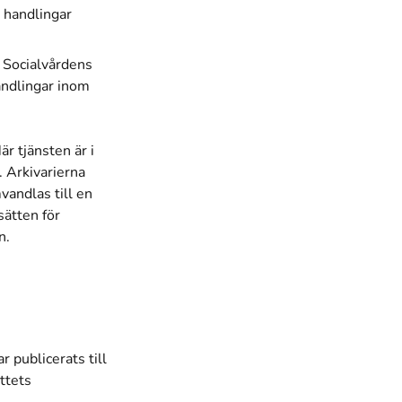
 handlingar
l Socialvårdens
andlingar inom
r tjänsten är i
. Arkivarierna
vandlas till en
sätten för
en.
r publicerats till
ttets