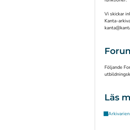
funktioner.
Vi skickar i
Kanta-arkiva
kanta@kanta
Forum
Följande For
utbildnings
Läs m
Arkivarien