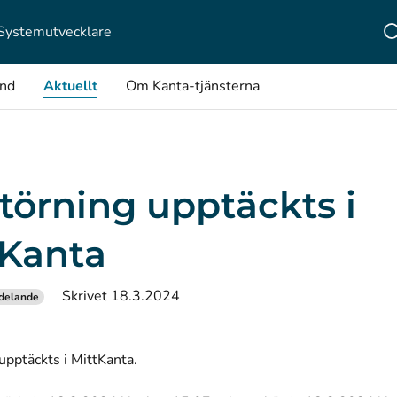
Systemutvecklare
ånd
Aktuellt
Om Kanta-tjänsterna
törning upptäckts i
tKanta
Skrivet 18.3.2024
delande
upptäckts i MittKanta.