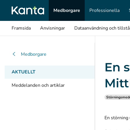
Medborgare
Professionella
Framsida
Anvisningar
Dataanvändning och tillst
Medborgare
En s
AKTUELLT
Mit
Meddelanden och artiklar
Störningsmed
En störning 