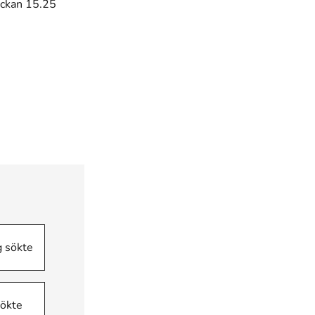
ockan 15.25
g sökte
sökte