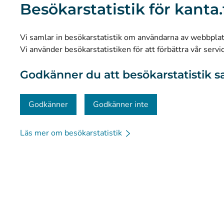
Besökarstatistik för kanta.
Forskning och kunskapsbaserad ledning
Statistik
Vi samlar in besökarstatistik om användarna av webbplatse
Dataskydd och tillgänglighet
Vi använder besökarstatistiken för att förbättra vår servi
Materialbank
Godkänner du att besökarstatistik s
Kommunikation och sociala medier
Kontaktinformation
Godkänner
Godkänner inte
Läs mer om besökarstatistik
© Kanta-Palvelut, Kansaneläkelaitos
Dataskydd
Om 