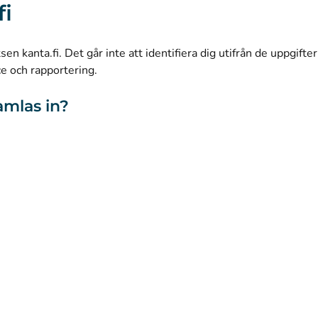
fi
(
Avautuu uuteen välilehteen
)
LinkedIn
(
Avautuu uuteen välilehteen
)
Facebook
n kanta.fi. Det går inte att identifiera dig utifrån de uppgifte
ce och rapportering.
amlas in?
webbplatsen
Tillgänglighet
Kakor