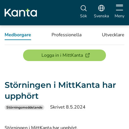
Öppna 
Sök
Svenska
Meny
Medborgare
Professionella
Utvecklare
(öppnas i ett nytt föns
Logga in i MittKanta
Störningen i MittKanta har
upphört
Skrivet 8.5.2024
Störningsmeddelande
Störningen i MittKanta har upphört.