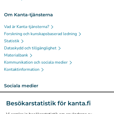
Om Kanta-tjänsterna
Vad är Kanta-tjänsterna?
Forskning och kunskapsbaserad ledning
Statistik
Dataskydd och tillgänglighet
Materialbank
Kommunikation och sociala medier
Kontaktinformation
Sociala medier
(
Avautuu uuteen välilehteen
)
Instagram
Besökarstatistik för kanta.fi
(
Avautuu uuteen välilehteen
)
LinkedIn
(
Avautuu uuteen välilehteen
)
Facebook