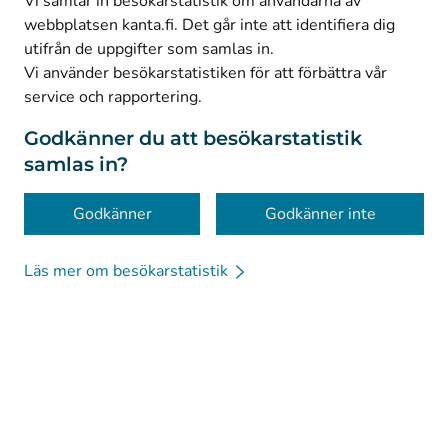
Vi samlar in besökarstatistik om användarna av
webbplatsen kanta.fi. Det går inte att identifiera dig
utifrån de uppgifter som samlas in.
© Kanta-Palvelut, Kansaneläkelaitos
Vi använder besökarstatistiken för att förbättra vår
service och rapportering.
Dataskydd
Om webbplatsen
Godkänner du att besökarstatistik
samlas in?
Tillgänglighet
Kakor
Godkänner
Godkänner inte
Läs mer om besökarstatistik