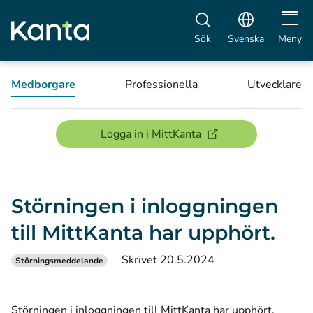
Öppna 
Sök
Svenska
Meny
Medborgare
Professionella
Utvecklare
(öppnas i ett nytt föns
Logga in i MittKanta
Störningen i inloggningen
till MittKanta har upphört.
Skrivet 20.5.2024
Störningsmeddelande
Störningen i inloggningen till MittKanta har upphört.