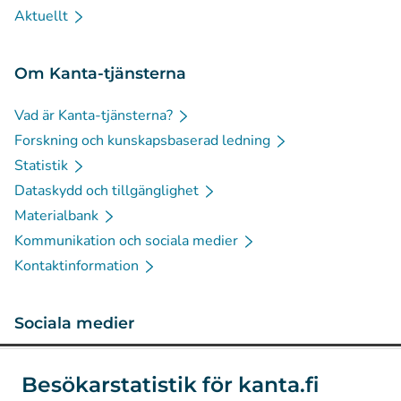
Aktuellt
Om Kanta-tjänsterna
Vad är Kanta-tjänsterna?
Forskning och kunskapsbaserad ledning
Statistik
Dataskydd och tillgänglighet
Materialbank
Kommunikation och sociala medier
Kontaktinformation
Sociala medier
(
Avautuu uuteen välilehteen
)
Instagram
Besökarstatistik för kanta.fi
(
Avautuu uuteen välilehteen
)
LinkedIn