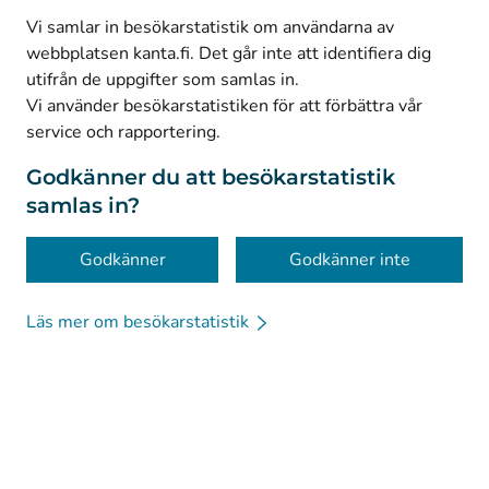
(
Avautuu uuteen välilehteen
)
Facebook
Vi samlar in besökarstatistik om användarna av
webbplatsen kanta.fi. Det går inte att identifiera dig
utifrån de uppgifter som samlas in.
© Kanta-Palvelut, Kansaneläkelaitos
Vi använder besökarstatistiken för att förbättra vår
service och rapportering.
Dataskydd
Om webbplatsen
Godkänner du att besökarstatistik
samlas in?
Tillgänglighet
Kakor
Godkänner
Godkänner inte
Läs mer om besökarstatistik