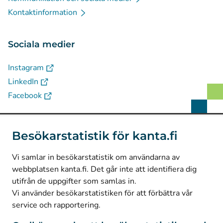
Kontaktinformation
Sociala medier
(
Avautuu uuteen välilehteen
)
Instagram
(
Avautuu uuteen välilehteen
)
LinkedIn
(
Avautuu uuteen välilehteen
)
Facebook
© Kanta-Palvelut, Kansaneläkelaitos
Besökarstatistik för kanta.fi
Dataskydd
Vi samlar in besökarstatistik om användarna av
Om webbplatsen
webbplatsen kanta.fi. Det går inte att identifiera dig
Tillgänglighet
utifrån de uppgifter som samlas in.
Vi använder besökarstatistiken för att förbättra vår
Kakor
service och rapportering.