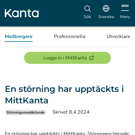
Öppna 
Sök
Svenska
Meny
Medborgare
Professionella
Utvecklare
(öppnas i ett nytt föns
Logga in i MittKanta
En störning har upptäckts i
MittKanta
Skrivet 8.4.2024
Störningsmeddelande
En störning har upptäckts i MittKanta. Störningen började