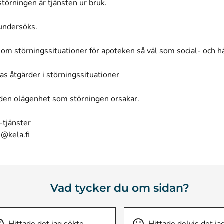
v störningen är tjänsten ur bruk.
undersöks.
 om störningssituationer för apoteken så väl som social- och 
s åtgärder i störningssituationer
 den olägenhet som störningen orsakar.
-tjänster
i@kela.fi
Vad tycker du om sidan?