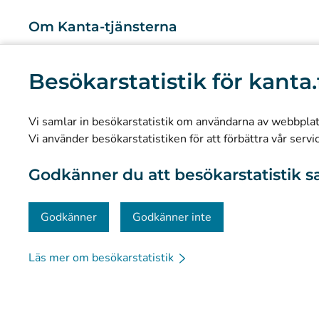
Om Kanta-tjänsterna
Vad är Kanta-tjänsterna?
Besökarstatistik för kanta.
Forskning och kunskapsbaserad ledning
Statistik
Vi samlar in besökarstatistik om användarna av webbplatse
Dataskydd och tillgänglighet
Vi använder besökarstatistiken för att förbättra vår servi
Materialbank
Godkänner du att besökarstatistik s
Kommunikation och sociala medier
Kontaktinformation
Godkänner
Godkänner inte
Läs mer om besökarstatistik
© Kanta-Palvelut, Kansaneläkelaitos
Dataskydd
Om 