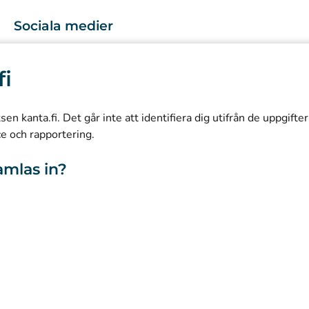
Sociala medier
(
Avautuu uuteen välilehteen
)
Instagram
fi
(
Avautuu uuteen välilehteen
)
LinkedIn
(
Avautuu uuteen välilehteen
)
Facebook
n kanta.fi. Det går inte att identifiera dig utifrån de uppgifte
ce och rapportering.
amlas in?
webbplatsen
Tillgänglighet
Kakor