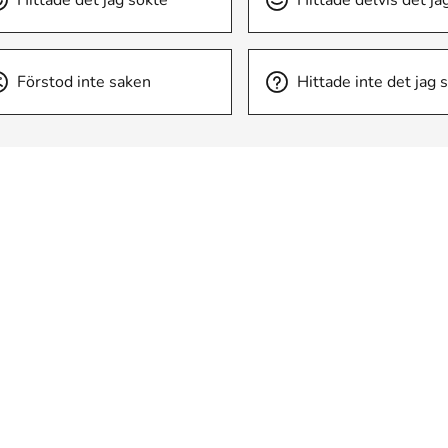
Hittade det jag sökte
Hittade delvis det ja
Förstod inte saken
Hittade inte det jag 