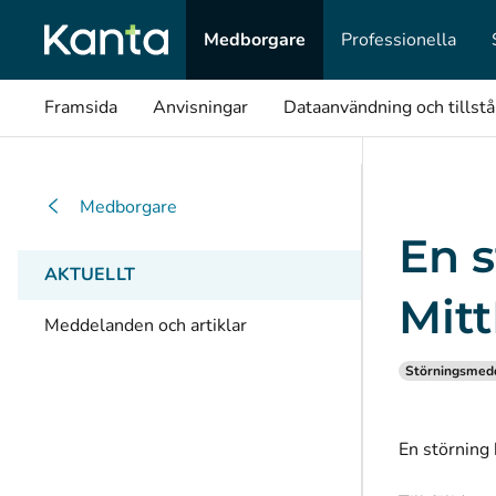
Medborgare
Professionella
Framsida
Anvisningar
Dataanvändning och tillst
Medborgare
En s
AKTUELLT
Mit
Meddelanden och artiklar
Störningsmed
En störning