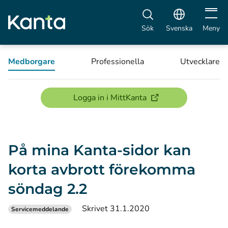
Öppna 
Sök
Svenska
Meny
Medborgare
Professionella
Utvecklare
(öppnas i ett nytt föns
Logga in i MittKanta
På mina Kanta-sidor kan
korta avbrott förekomma
söndag 2.2
Skrivet 31.1.2020
Servicemeddelande