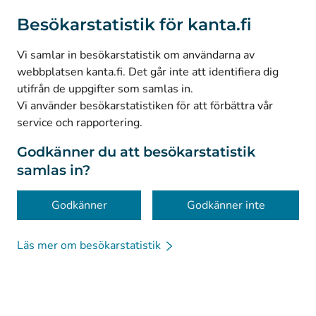
(
Avautuu uuteen välilehteen
)
Instagram
Besökarstatistik för kanta.fi
(
Avautuu uuteen välilehteen
)
LinkedIn
(
Avautuu uuteen välilehteen
)
Facebook
Vi samlar in besökarstatistik om användarna av
webbplatsen kanta.fi. Det går inte att identifiera dig
utifrån de uppgifter som samlas in.
© Kanta-Palvelut, Kansaneläkelaitos
Vi använder besökarstatistiken för att förbättra vår
service och rapportering.
Dataskydd
Om webbplatsen
Godkänner du att besökarstatistik
samlas in?
Tillgänglighet
Kakor
Godkänner
Godkänner inte
Läs mer om besökarstatistik