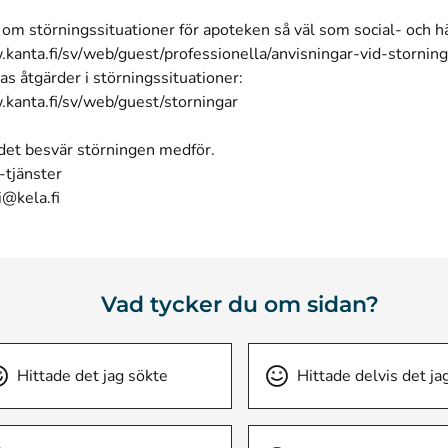
om störningssituationer för apoteken så väl som social- och h
kanta.fi/sv/web/guest/professionella/anvisningar-vid-storning
s åtgärder i störningssituationer:
.kanta.fi/sv/web/guest/storningar
 det besvär störningen medför.
-tjänster
i@kela.fi
Vad tycker du om sidan?
Hittade det jag sökte
Hittade delvis det ja