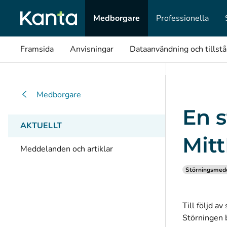
Medborgare
Professionella
Framsida
Anvisningar
Dataanvändning och tillst
Medborgare
En s
AKTUELLT
Mitt
Meddelanden och artiklar
Störningsmed
Till följd a
Störningen b