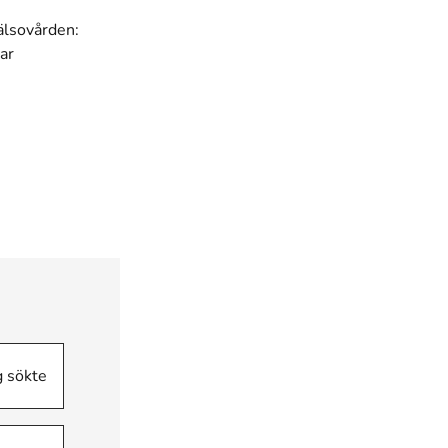
älsovården:
ar
g sökte