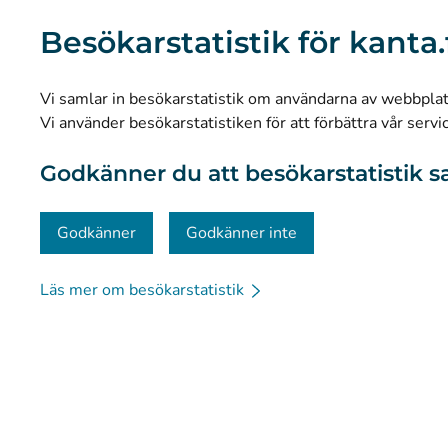
Vad är Kanta-tjänsterna?
Besökarstatistik för kanta.
Forskning och kunskapsbaserad ledning
Statistik
Vi samlar in besökarstatistik om användarna av webbplatse
Dataskydd och tillgänglighet
Vi använder besökarstatistiken för att förbättra vår servi
Materialbank
Godkänner du att besökarstatistik s
Kommunikation och sociala medier
Kontaktinformation
Godkänner
Godkänner inte
Läs mer om besökarstatistik
© Kanta-Palvelut, Kansaneläkelaitos
Dataskydd
Om 