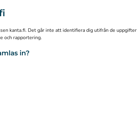
(
Avautuu uuteen välilehteen
)
Instagram
fi
(
Avautuu uuteen välilehteen
)
LinkedIn
(
Avautuu uuteen välilehteen
)
Facebook
n kanta.fi. Det går inte att identifiera dig utifrån de uppgifte
ce och rapportering.
amlas in?
webbplatsen
Tillgänglighet
Kakor