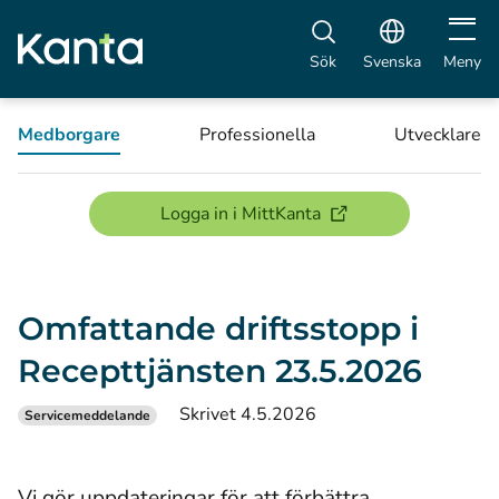
Öppna 
Sök
Svenska
Meny
Medborgare
Professionella
Utvecklare
(öppnas i ett nytt föns
Logga in i MittKanta
Omfattande driftsstopp i
Recepttjänsten 23.5.2026
Skrivet 4.5.2026
Servicemeddelande
Vi gör uppdateringar för att förbättra