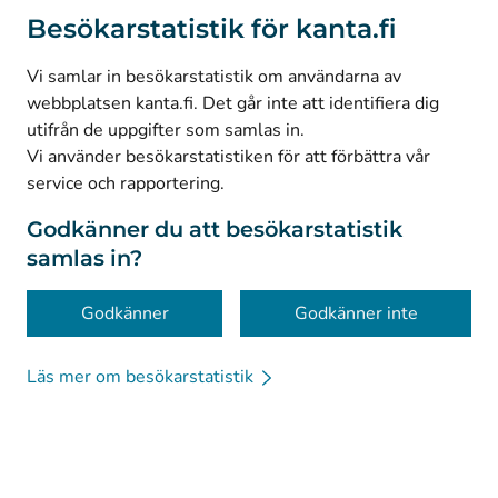
(
Avautuu uuteen välilehteen
)
Instagram
Besökarstatistik för kanta.fi
(
Avautuu uuteen välilehteen
)
LinkedIn
(
Avautuu uuteen välilehteen
)
Facebook
Vi samlar in besökarstatistik om användarna av
webbplatsen kanta.fi. Det går inte att identifiera dig
utifrån de uppgifter som samlas in.
© Kanta-Palvelut, Kansaneläkelaitos
Vi använder besökarstatistiken för att förbättra vår
service och rapportering.
Dataskydd
Om webbplatsen
Godkänner du att besökarstatistik
samlas in?
Tillgänglighet
Kakor
Godkänner
Godkänner inte
Läs mer om besökarstatistik