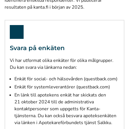
identifiera enskilda respondenter. Vi publicerar
resultaten på kanta.fi i början av 2025.
Svara på enkäten
Vi har utformat olika enkäter för olika målgrupper.
Du kan svara via länkarna nedan:
(öppna
Enkät för social- och hälsovården (questback.com)
(öppnas i
Enkät för systemleverantörer (questback.com)
En länk till apotekens enkät har skickats den
21 oktober 2024 till de administrativa
kontaktpersoner som uppgetts för Kanta-
tjänsterna. Du kan också besvara apoteksenkäten
via länken i Apotekareförbundets tjänst Salkku.