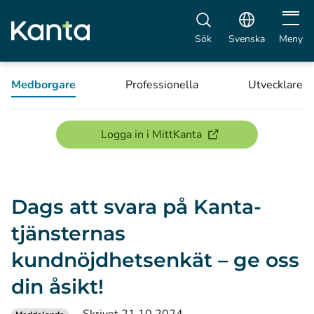
Öppna 
Sök
Svenska
Meny
Medborgare
Professionella
Utvecklare
(öppnas i ett nytt föns
Logga in i MittKanta
Dags att svara på Kanta-
tjänsternas
kundnöjdhetsenkät – ge oss
din åsikt!