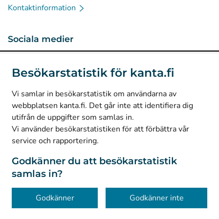
Kontaktinformation
Sociala medier
(
Avautuu uuteen välilehteen
)
Instagram
Besökarstatistik för kanta.fi
(
Avautuu uuteen välilehteen
)
LinkedIn
(
Avautuu uuteen välilehteen
)
Facebook
Vi samlar in besökarstatistik om användarna av
webbplatsen kanta.fi. Det går inte att identifiera dig
utifrån de uppgifter som samlas in.
© Kanta-Palvelut, Kansaneläkelaitos
Vi använder besökarstatistiken för att förbättra vår
service och rapportering.
Dataskydd
Om webbplatsen
Godkänner du att besökarstatistik
samlas in?
Tillgänglighet
Kakor
Godkänner
Godkänner inte