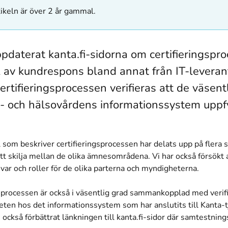
ikeln är över 2 år gammal.
ppdaterat kanta.fi-sidorna om certifieringspr
 av kundrespons bland annat från IT-leveran
rtifieringsprocessen verifieras att de väsent
l- och hälsovårdens informationssystem uppfy
 som beskriver certifieringsprocessen har delats upp på flera si
att skilja mellan de olika ämnesområdena. Vi har också försökt a
var och roller för de olika parterna och myndigheterna.
gsprocessen är också i väsentlig grad sammankopplad med verif
eten hos det informationssystem som har anslutits till Kanta-t
i också förbättrat länkningen till kanta.fi-sidor där samtestni