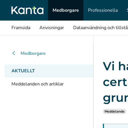
Medborgare
Professionella
Framsida
Anvisningar
Dataanvändning och tillst
Medborgare
Vi 
AKTUELLT
cert
Meddelanden och artiklar
gru
Meddelande