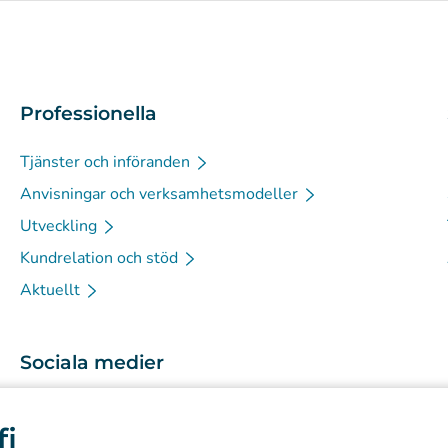
Professionella
Tjänster och införanden
Anvisningar och verksamhetsmodeller
Utveckling
Kundrelation och stöd
Aktuellt
Sociala medier
(
Avautuu uuteen välilehteen
)
Instagram
fi
(
Avautuu uuteen välilehteen
)
LinkedIn