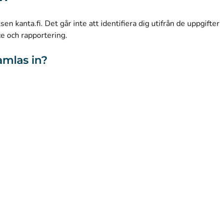
(
Avautuu uuteen välilehteen
)
Facebook
n kanta.fi. Det går inte att identifiera dig utifrån de uppgifte
ce och rapportering.
amlas in?
webbplatsen
Tillgänglighet
Kakor