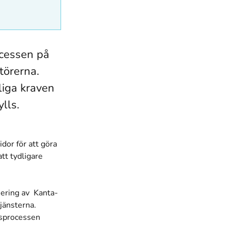
ocessen på
törerna.
liga kraven
lls.
dor för att göra
tt tydligare
iering av Kanta-
jänsterna.
ngsprocessen