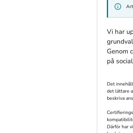
Art
Vi har u
grundval
Genom ce
på socia
Det innehåll
det lättare 
beskriva ans
Certifierin
kompatibilit
Därför har v