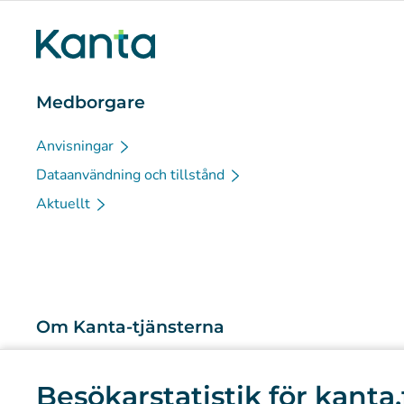
Medborgare
Anvisningar
Dataanvändning och tillstånd
Aktuellt
Om Kanta-tjänsterna
Vad är Kanta-tjänsterna?
Besökarstatistik för kanta.
Forskning och kunskapsbaserad ledning