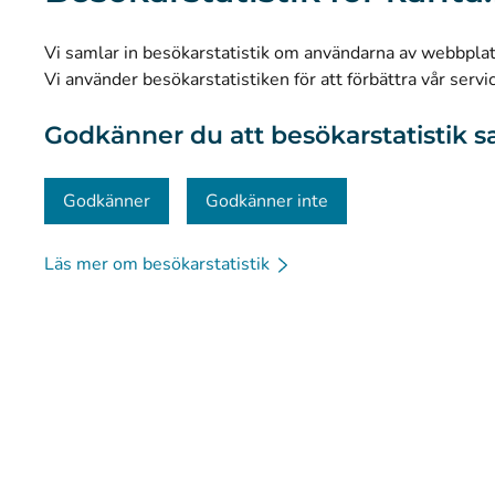
Statistik
Vi samlar in besökarstatistik om användarna av webbplatse
Dataskydd och tillgänglighet
Vi använder besökarstatistiken för att förbättra vår servi
Materialbank
Godkänner du att besökarstatistik s
Kommunikation och sociala medier
Kontaktinformation
Godkänner
Godkänner inte
Läs mer om besökarstatistik
© Kanta-Palvelut, Kansaneläkelaitos
Dataskydd
Om 