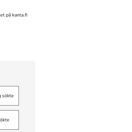
t på kanta.fi
g sökte
sökte