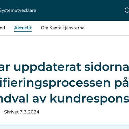
Systemutvecklare
ånd
Aktuellt
Om Kanta-tjänsterna
har uppdaterat sidorn
ifieringsprocessen p
ndval av kundrespon
Skrivet 7.3.2024