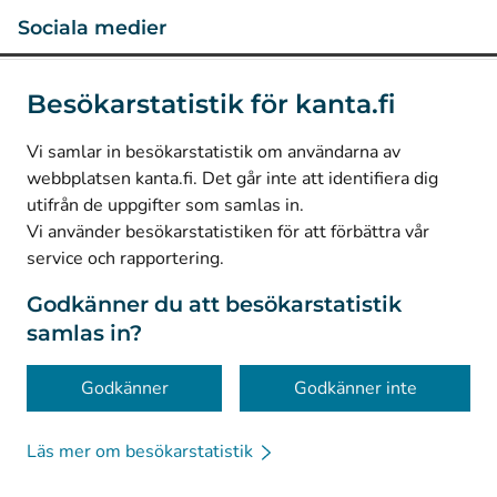
Sociala medier
(
Avautuu uuteen välilehteen
)
Instagram
Besökarstatistik för kanta.fi
(
Avautuu uuteen välilehteen
)
LinkedIn
(
Avautuu uuteen välilehteen
)
Facebook
Vi samlar in besökarstatistik om användarna av
webbplatsen kanta.fi. Det går inte att identifiera dig
utifrån de uppgifter som samlas in.
© Kanta-Palvelut, Kansaneläkelaitos
Vi använder besökarstatistiken för att förbättra vår
service och rapportering.
Dataskydd
Om webbplatsen
Godkänner du att besökarstatistik
samlas in?
Tillgänglighet
Kakor
Godkänner
Godkänner inte
Läs mer om besökarstatistik