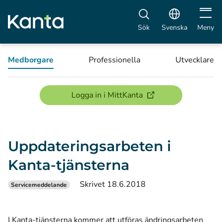
Öppna 
Sök
Svenska
Meny
Medborgare
Professionella
Utvecklare
(öppnas i ett nytt föns
Logga in i MittKanta
Uppdateringsarbeten i
Kanta-tjänsterna
Skrivet 18.6.2018
Servicemeddelande
I Kanta-tjänsterna kommer att utföras ändringsarbeten