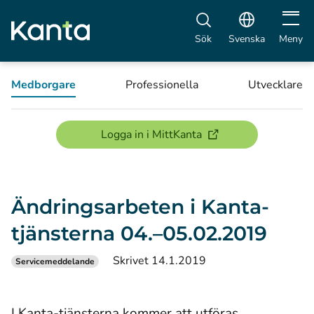
Öppna 
Sök
Svenska
Meny
Medborgare
Professionella
Utvecklare
(öppnas i ett nytt föns
Logga in i MittKanta
Ändringsarbeten i Kanta-
tjänsterna 04.–05.02.2019
Skrivet 14.1.2019
Servicemeddelande
I Kanta-tjänsterna kommer att utföras