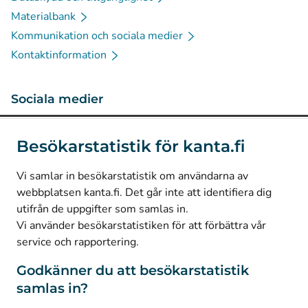
Materialbank
Kommunikation och sociala medier
Kontaktinformation
Sociala medier
(
Avautuu uuteen välilehteen
)
Instagram
Besökarstatistik för kanta.fi
(
Avautuu uuteen välilehteen
)
LinkedIn
(
Avautuu uuteen välilehteen
)
Facebook
Vi samlar in besökarstatistik om användarna av
webbplatsen kanta.fi. Det går inte att identifiera dig
utifrån de uppgifter som samlas in.
© Kanta-Palvelut, Kansaneläkelaitos
Vi använder besökarstatistiken för att förbättra vår
service och rapportering.
Dataskydd
Om webbplatsen
Godkänner du att besökarstatistik
samlas in?
Tillgänglighet