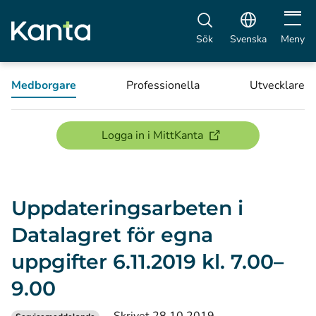
Öppna 
Sök
Svenska
Meny
Medborgare
Professionella
Utvecklare
(öppnas i ett nytt föns
Logga in i MittKanta
Uppdateringsarbeten i
Datalagret för egna
uppgifter 6.11.2019 kl. 7.00–
9.00