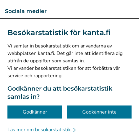
Sociala medier
(
Avautuu uuteen välilehteen
)
Instagram
Besökarstatistik för kanta.fi
(
Avautuu uuteen välilehteen
)
LinkedIn
(
Avautuu uuteen välilehteen
)
Facebook
Vi samlar in besökarstatistik om användarna av
webbplatsen kanta.fi. Det går inte att identifiera dig
utifrån de uppgifter som samlas in.
© Kanta-Palvelut, Kansaneläkelaitos
Vi använder besökarstatistiken för att förbättra vår
service och rapportering.
Dataskydd
Om webbplatsen
Godkänner du att besökarstatistik
samlas in?
Tillgänglighet
Kakor
Godkänner
Godkänner inte
Läs mer om besökarstatistik