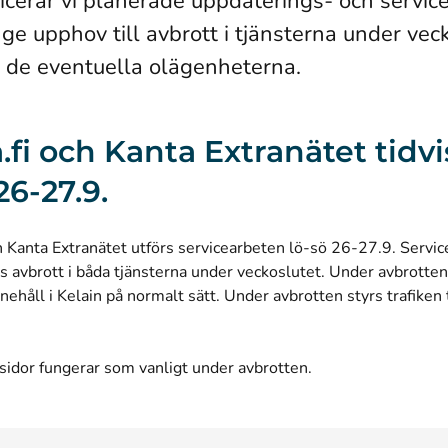
icerar vi planerade uppdaterings- och servic
ge upphov till avbrott i tjänsterna under vec
 de eventuella olägenheterna.
.fi och Kanta Extranätet tidvi
26-27.9.
ch Kanta Extranätet utförs servicearbeten lö-sö 26-27.9. Servi
is avbrott i båda tjänsterna under veckoslutet. Under avbrotte
nnehåll i Kelain på normalt sätt. Under avbrotten styrs trafiken ti
sidor fungerar som vanligt under avbrotten.