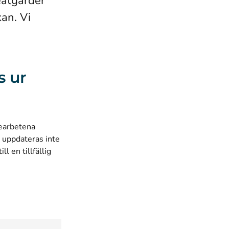
eåtgärder
kan. Vi
s ur
cearbetena
n uppdateras inte
ll en tillfällig