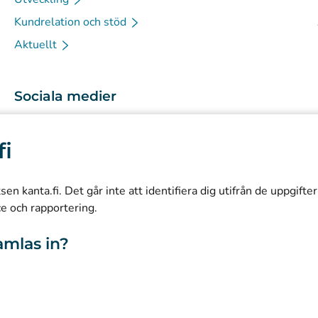
Kundrelation och stöd
Aktuellt
Sociala medier
(
Avautuu uuteen välilehteen
)
Instagram
fi
(
Avautuu uuteen välilehteen
)
LinkedIn
(
Avautuu uuteen välilehteen
)
Facebook
n kanta.fi. Det går inte att identifiera dig utifrån de uppgifte
ce och rapportering.
amlas in?