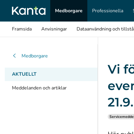
Medborgare
Professionella
Framsida
Anvisningar
Dataanvändning och tillst
Medborgare
Vi f
AKTUELLT
even
Meddelanden och artiklar
21.9
Servicemedde