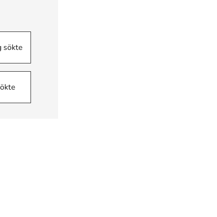
g sökte
sökte