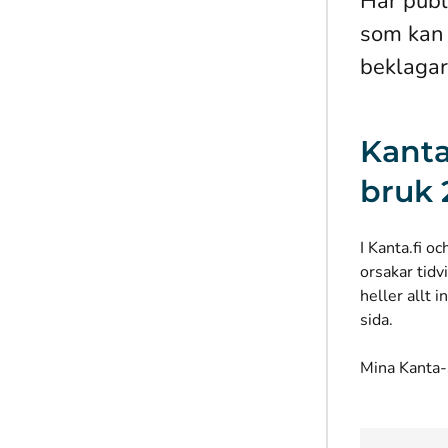
Här publ
som kan 
beklagar
Kanta
bruk 
I Kanta.fi o
orsakar tidv
heller allt i
sida.
Mina Kanta-