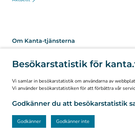
Om Kanta-tjänsterna
Vad är Kanta-tjänsterna?
Besökarstatistik för kanta.
Forskning och kunskapsbaserad ledning
Statistik
Vi samlar in besökarstatistik om användarna av webbplatse
Dataskydd och tillgänglighet
Vi använder besökarstatistiken för att förbättra vår servi
Materialbank
Godkänner du att besökarstatistik s
Kommunikation och sociala medier
Kontaktinformation
Godkänner
Godkänner inte