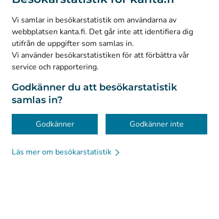
(
Avautuu uuteen välilehteen
)
LinkedIn
(
Avautuu uuteen välilehteen
)
Facebook
Vi samlar in besökarstatistik om användarna av
webbplatsen kanta.fi. Det går inte att identifiera dig
utifrån de uppgifter som samlas in.
© Kanta-Palvelut, Kansaneläkelaitos
Vi använder besökarstatistiken för att förbättra vår
service och rapportering.
Dataskydd
Om webbplatsen
Godkänner du att besökarstatistik
samlas in?
Tillgänglighet
Kakor
Godkänner
Godkänner inte
Läs mer om besökarstatistik