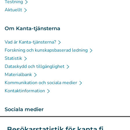
Testning
Aktuellt
Om Kanta-tjänsterna
Vad är Kanta-tjänsterna?
Forskning och kunskapsbaserad ledning
Statistik
Dataskydd och tillgänglighet
Materialbank
Kommunikation och sociala medier
Kontaktinformation
Sociala medier
(
Avautuu uuteen välilehteen
)
Instagram
Besökarstatistik för kanta.fi