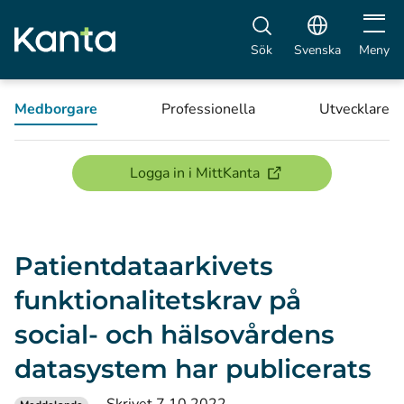
Öppna 
Sök
Svenska
Meny
Medborgare
Professionella
Utvecklare
(öppnas i ett nytt föns
Logga in i MittKanta
Patientdataarkivets
funktionalitetskrav på
social- och hälsovårdens
datasystem har publicerats