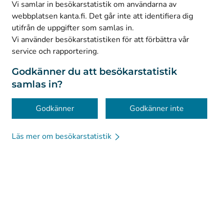
Facebook
Vi samlar in besökarstatistik om användarna av
webbplatsen kanta.fi. Det går inte att identifiera dig
utifrån de uppgifter som samlas in.
© Kanta-Palvelut, Kansaneläkelaitos
Vi använder besökarstatistiken för att förbättra vår
service och rapportering.
Dataskydd
Om webbplatsen
Godkänner du att besökarstatistik
samlas in?
Tillgänglighet
Kakor
Godkänner
Godkänner inte
Läs mer om besökarstatistik