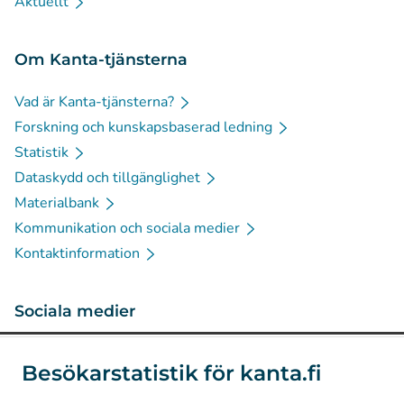
Aktuellt
Om Kanta-tjänsterna
Vad är Kanta-tjänsterna?
Forskning och kunskapsbaserad ledning
Statistik
Dataskydd och tillgänglighet
Materialbank
Kommunikation och sociala medier
Kontaktinformation
Sociala medier
(
Avautuu uuteen välilehteen
)
Instagram
Besökarstatistik för kanta.fi
(
Avautuu uuteen välilehteen
)
LinkedIn
(
Avautuu uuteen välilehteen
)