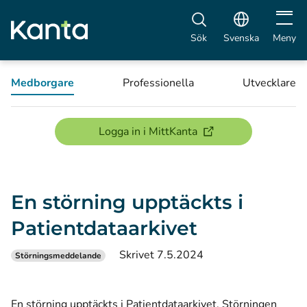
Öppna 
Sök
Svenska
Meny
Medborgare
Professionella
Utvecklare
(öppnas i ett nytt föns
Logga in i MittKanta
En störning upptäckts i
Patientdataarkivet
Skrivet 7.5.2024
Störningsmeddelande
En störning upptäckts i Patientdataarkivet. Störningen