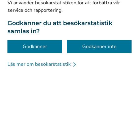
© Kanta-Palvelut, Kansaneläkelaitos
Vi använder besökarstatistiken för att förbättra vår
service och rapportering.
Dataskydd
Om webbplatsen
Godkänner du att besökarstatistik
samlas in?
Tillgänglighet
Kakor
Godkänner
Godkänner inte
Läs mer om besökarstatistik