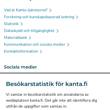
Vad är Kanta-tjänsterna?
Forskning och kunskapsbaserad ledning
Statistik
Dataskydd och tillgänglighet
Materialbank
Kommunikation och sociala medier
Kontaktinformation
Sociala medier
(
Avautuu uuteen välilehteen
)
Instagram
Besökarstatistik för kanta.fi
(
Avautuu uuteen välilehteen
)
LinkedIn
(
Avautuu uuteen välilehteen
)
Facebook
Vi samlar in besökarstatistik om användarna av
webbplatsen kanta.fi. Det går inte att identifiera dig
utifrån de uppgifter som samlas in.