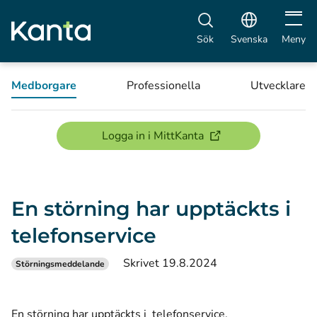
Öppna 
Sök
Svenska
Meny
Medborgare
Professionella
Utvecklare
(öppnas i ett nytt föns
Logga in i MittKanta
En störning har upptäckts i
telefonservice
Skrivet 19.8.2024
Störningsmeddelande
En störning har upptäckts i telefonservice.