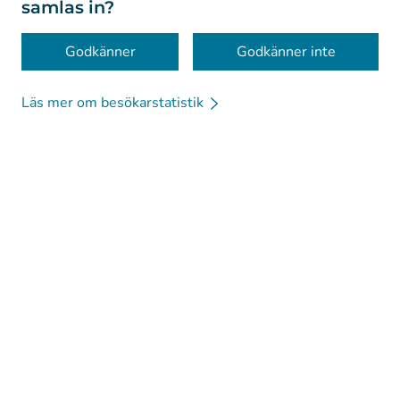
samlas in?
Tillgänglighet
Kakor
Godkänner
Godkänner inte
Läs mer om besökarstatistik