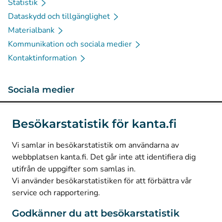
Statistik
Dataskydd och tillgänglighet
Materialbank
Kommunikation och sociala medier
Kontaktinformation
Sociala medier
(
Avautuu uuteen välilehteen
)
Instagram
Besökarstatistik för kanta.fi
(
Avautuu uuteen välilehteen
)
LinkedIn
(
Avautuu uuteen välilehteen
)
Facebook
Vi samlar in besökarstatistik om användarna av
webbplatsen kanta.fi. Det går inte att identifiera dig
utifrån de uppgifter som samlas in.
© Kanta-Palvelut, Kansaneläkelaitos
Vi använder besökarstatistiken för att förbättra vår
service och rapportering.
Dataskydd
Om webbplatsen
Godkänner du att besökarstatistik