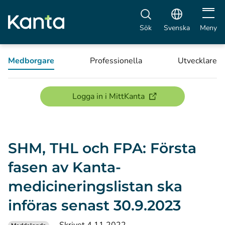
Öppna 
Sök
Svenska
Meny
Medborgare
Professionella
Utvecklare
(öppnas i ett nytt föns
Logga in i MittKanta
SHM, THL och FPA: Första
fasen av Kanta-
medicineringslistan ska
införas senast 30.9.2023