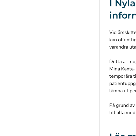
I Nyl
infor
Vid årsskift
kan offentli
varandra uta
Detta är mö
Mina Kanta-
temporära ti
patientuppg
lämna ut pe
På grund av
till alla m