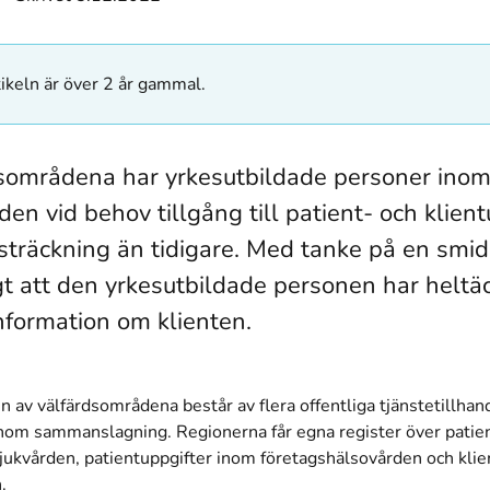
ikeln är över 2 år gammal.
dsområdena har yrkesutbildade personer inom
en vid behov tillgång till patient- och klient
tsträckning än tidigare. Med tanke på en smid
igt att den yrkesutbildade personen har helt
information om klienten.
n av välfärdsområdena består av flera offentliga tjänstetillhand
om sammanslagning. Regionerna får egna register över patie
sjukvården, patientuppgifter inom företagshälsovården och kli
.