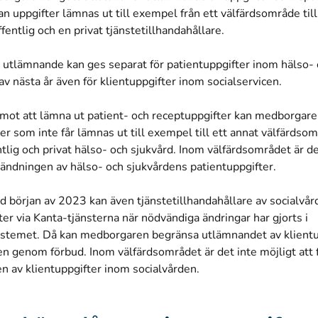
an uppgifter lämnas ut till exempel från ett välfärdsområde til
fentlig och en privat tjänstetillhandahållare.
r utlämnande kan ges separat för patientuppgifter inom hälso-
 av nästa år även för klientuppgifter inom socialservicen.
mot att lämna ut patient- och receptuppgifter kan medborga
ter som inte får lämnas ut till exempel till ett annat välfärdso
tlig och privat hälso- och sjukvård. Inom välfärdsområdet är det
vändningen av hälso- och sjukvårdens patientuppgifter.
 början av 2023 kan även tjänstetillhandahållare av socialvår
ter via Kanta-tjänsterna när nödvändiga ändringar har gjorts i
ystemet. Då kan medborgaren begränsa utlämnandet av klientu
en genom förbud. Inom välfärdsområdet är det inte möjligt att 
n av klientuppgifter inom socialvården.