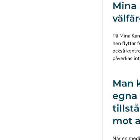
Mina 
välfä
På Mina Kan
hen flyttar 
också kontro
påverkas int
Man k
egna 
tills
mot a
När en medbo