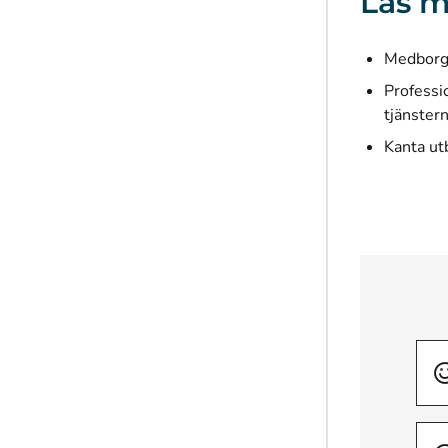
Läs m
Medborg
Professi
tjänster
Kanta ut