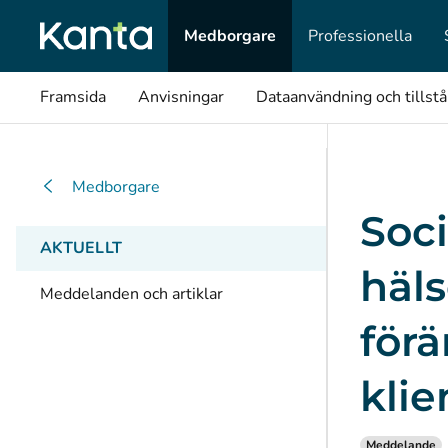
Medborgare
Professionella
Framsida
Anvisningar
Dataanvändning och tillst
Medborgare
Soci
AKTUELLT
häl
Meddelanden och artiklar
förä
klie
Meddelande