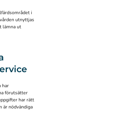
älfärdsområdet i
vården utnyttjas
t lämna ut
a
ervice
n har
a förutsätter
ppgifter har rätt
om är nödvändiga