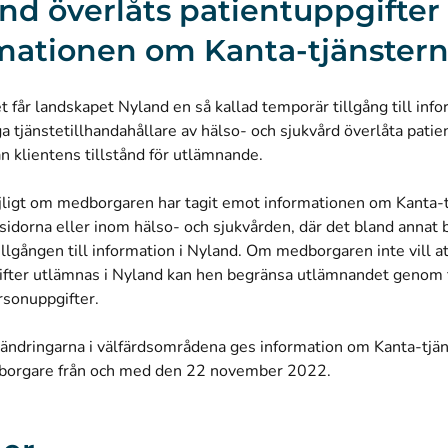
and överlåts patientuppgifter 
mationen om Kanta-tjänster
et får landskapet Nyland en så kallad temporär tillgång till info
ga tjänstetillhandahållare av hälso- och sjukvård överlåta patien
n klientens tillstånd för utlämnande.
jligt om medborgaren har tagit emot informationen om Kanta-t
sidorna eller inom hälso- och sjukvården, där det bland annat
llgången till information i Nyland. Om medborgaren inte vill a
ifter utlämnas i Nyland kan hen begränsa utlämnandet genom 
rsonuppgifter.
 ändringarna i välfärdsområdena ges information om Kanta-tjän
edborgare från och med den 22 november 2022.