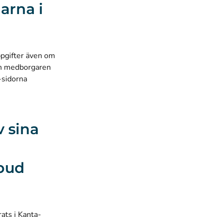
arna i
ppgifter även om
kan medborgaren
-sidorna
 sina
t
rbud
ats i Kanta-