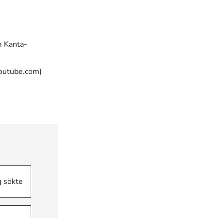
m Kanta-
(öppnas i ett nytt fönster)
Youtube.com)
g sökte