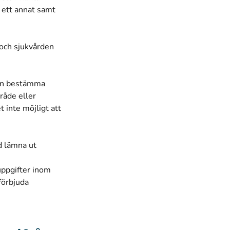
l ett annat samt
 och sjukvården
ren bestämma
mråde eller
 inte möjligt att
d lämna ut
ppgifter inom
förbjuda