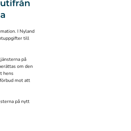
utifrån
na
rmation. I Nyland
tuppgifter till
jänsterna på
 berättas om den
tt hens
förbud mot att
sterna på nytt