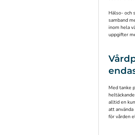
Hälso- och s
samband med
inom hela vä
uppgifter me
Vårdp
endas
Med tanke på
heltäckande 
alltid en ku
att använda
för vården e