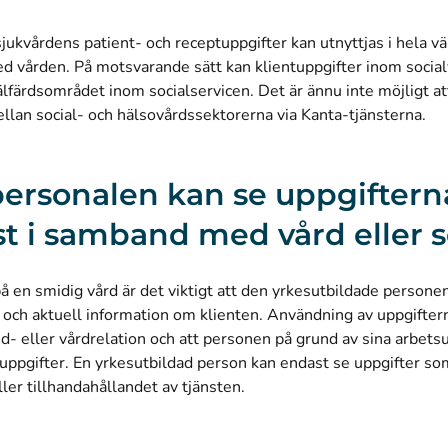
jukvårdens patient- och receptuppgifter kan utnyttjas i hela v
 vården. På motsvarande sätt kan klientuppgifter inom social
lfärdsområdet inom socialservicen. Det är ännu inte möjligt at
llan social- och hälsovårdssektorerna via Kanta-tjänsterna.
ersonalen kan se uppgiftern
t i samband med vård eller s
 en smidig vård är det viktigt att den yrkesutbildade persone
och aktuell information om klienten. Användning av uppgiftern
nd- eller vårdrelation och att personen på grund av sina arbetsu
 uppgifter. En yrkesutbildad person kan endast se uppgifter s
ller tillhandahållandet av tjänsten.