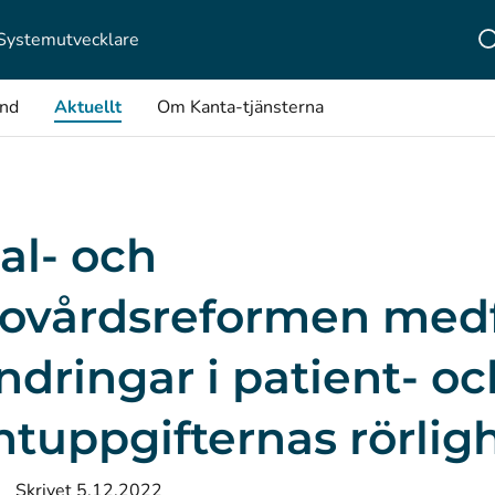
Systemutvecklare
ånd
Aktuellt
Om Kanta-tjänsterna
al- och
sovårdsreformen med
ndringar i patient- oc
ntuppgifternas rörlig
Skrivet 5.12.2022