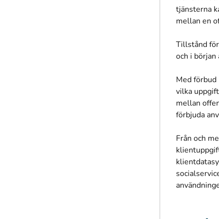
tjänsterna k
mellan en of
Tillstånd fö
och i början
Med förbud 
vilka uppgif
mellan offen
förbjuda an
Från och med
klientuppgif
klientdatas
socialservic
användninge