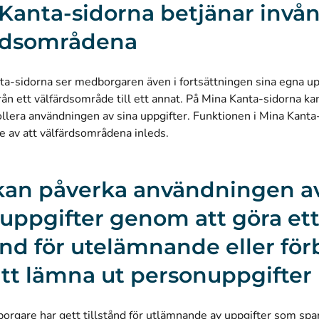
Kanta-sidorna betjänar invån
rdsområdena
ta-sidorna ser medborgaren även i fortsättningen sina egna u
från ett välfärdsområde till ett annat. På Mina Kanta-sidorna 
llera användningen av sina uppgifter. Funktionen i Mina Kanta
e av att välfärdsområdena inleds.
an påverka användningen av
uppgifter genom att göra et
tånd för utelämnande eller fö
tt lämna ut personuppgifter
rgare har gett tillstånd för utlämnande av uppgifter som spar