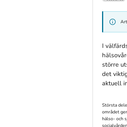
Art
I välfär
hälsovård
större u
det vikt
aktuell 
Största dele
området gen
hälso- och 
socialvården