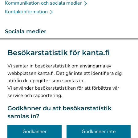
Kommunikation och sociala medier
Kontaktinformation
Sociala medier
(
Avautuu uuteen välilehteen
)
Instagram
Besökarstatistik för kanta.fi
(
Avautuu uuteen välilehteen
)
LinkedIn
(
Avautuu uuteen välilehteen
)
Facebook
Vi samlar in besökarstatistik om användarna av
webbplatsen kanta.fi. Det går inte att identifiera dig
utifrån de uppgifter som samlas in.
© Kanta-Palvelut, Kansaneläkelaitos
Vi använder besökarstatistiken för att förbättra vår
service och rapportering.
Dataskydd
Om webbplatsen
Godkänner du att besökarstatistik
samlas in?
Tillgänglighet
Kakor
Godkänner
Godkänner inte