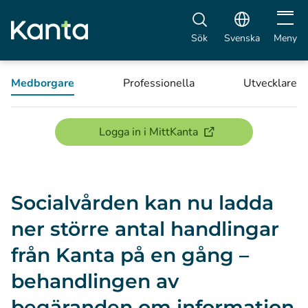
Öppna 
Sök
Svenska
Meny
Medborgare
Professionella
Utvecklare
(öppnas i ett nytt föns
Logga in i MittKanta
Socialvården kan nu ladda
ner större antal handlingar
från Kanta på en gång –
behandlingen av
begäranden om information