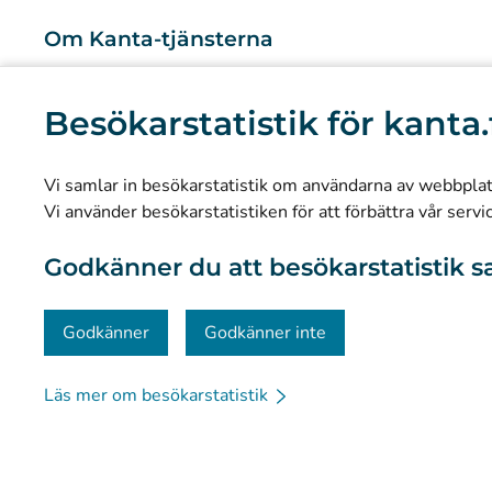
Om Kanta-tjänsterna
Vad är Kanta-tjänsterna?
Besökarstatistik för kanta.
Forskning och kunskapsbaserad ledning
Statistik
Vi samlar in besökarstatistik om användarna av webbplatse
Dataskydd och tillgänglighet
Vi använder besökarstatistiken för att förbättra vår servi
Materialbank
Godkänner du att besökarstatistik s
Kommunikation och sociala medier
Kontaktinformation
Godkänner
Godkänner inte
Läs mer om besökarstatistik
© Kanta-Palvelut, Kansaneläkelaitos
Dataskydd
Om 