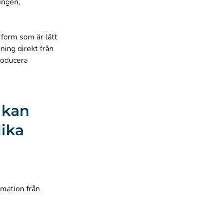
ingen,
 form som är lätt
ning direkt från
roducera
 kan
lika
rmation från