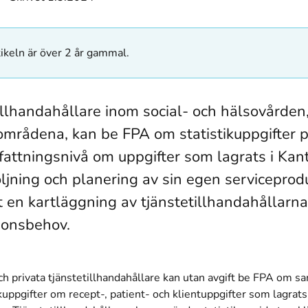
ikeln är över 2 år gammal.
illhandahållare inom social- och hälsovården
områdena, kan be FPA om statistikuppgifter 
ttningsnivå om uppgifter som lagrats i Kan
öljning och planering av sin egen serviceprodu
tt en kartläggning av tjänstetillhandahållarn
ionsbehov.
ch privata tjänstetillhandahållare kan utan avgift be FPA om 
ikuppgifter om recept-, patient- och klientuppgifter som lagrat