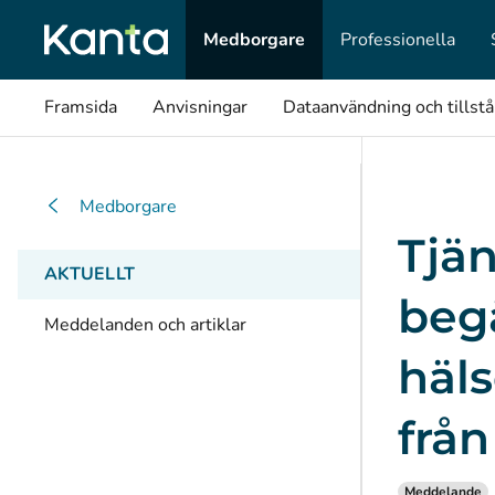
Medborgare
Professionella
Framsida
Anvisningar
Dataanvändning och tillst
Medborgare
Tjän
AKTUELLT
begä
Meddelanden och artiklar
häls
från
Meddelande