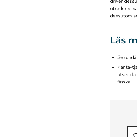
driver dess
utreder vi 
dessutom and
Läs m
Sekundär
Kanta-tj
utveckla 
(ö
finska)