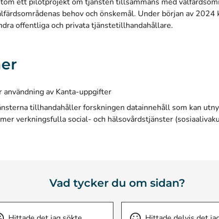
utom ett pilotprojekt om tjänsten tillsammans med välfärdsom
välfärdsområdenas behov och önskemål. Under början av 2024 k
ra offentliga och privata tjänstetillhandahållare.
er
 användning av Kanta-uppgifter
änsterna tillhandahåller forskningen datainnehåll som kan utnyt
mer verkningsfulla social- och hälsovårdstjänster (sosiaalivaku
ppnas i ett nytt fönster)
Vad tycker du om sidan?
Hittade det jag sökte
Hittade delvis det ja