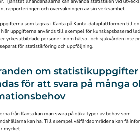
r. Tjänstetillhandahållarna kan använda statistiken vid utveckl
en, rapporteringen och övervakningen av sin verksamhet.
uppgifterna som lagras i Kanta på Kanta-dataplattformen till en
 När uppgifterna används till exempel för kunskapsbaserad led
er yrkesutbildade personer inom hälso- och sjukvården inte p
separat för statistikföring och uppföljning.
anden om statistikuppgifter
das för att svara på många o
mationsbehov
erna från Kanta kan man svara på olika typer av behov som
andahållarna kan ha. Till exempel välfärdsområdena kan få info
r mycket