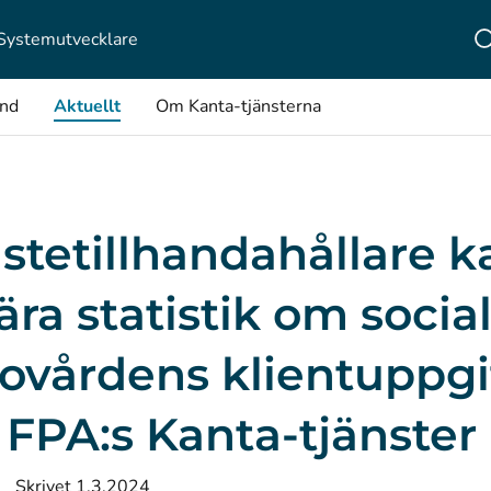
Systemutvecklare
ånd
Aktuellt
Om Kanta-tjänsterna
stetillhandahållare k
ra statistik om socia
ovårdens klientuppgi
 FPA:s Kanta-tjänster
Skrivet 1.3.2024