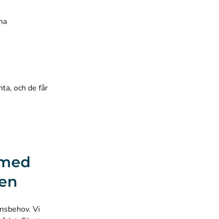
na
ta, och de får
 med
den
onsbehov. Vi