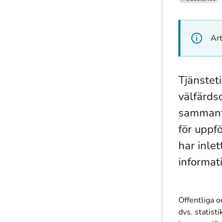
Art
Tjänstet
välfärds
sammanfa
för uppf
har inle
informat
Offentliga o
dvs. statist