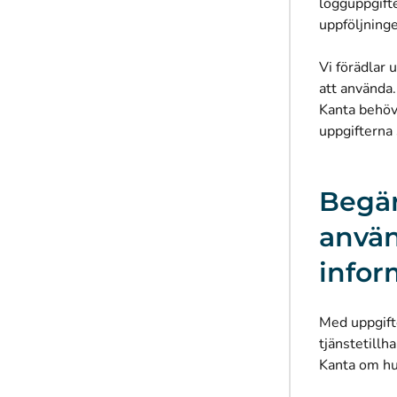
logguppgifte
uppföljning
Vi förädlar 
att använda.
Kanta behöv
uppgifterna 
Begär
använ
infor
Med uppgift
tjänstetillh
Kanta om hu