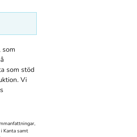
, som
på
ta som stöd
ktion. Vi
as
sammanfattningar,
s i Kanta samt