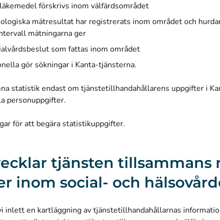
t läkemedel förskrivs inom välfärdsområdet
siologiska mätresultat har registrerats inom området och hurda
intervall mätningarna ger
cialvårdsbeslut som fattas inom området
onella gör sökningar i Kanta-tjänsterna.
a statistik endast om tjänstetillhandahållarens uppgifter i Kan
la personuppgifter.
ar för att begära statistikuppgifter
.
vecklar tjänsten tillsammans
er inom social- och hälsovår
i inlett en kartläggning av tjänstetillhandahållarnas informati