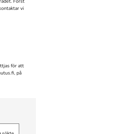
rådet. Först
ontaktar vi
tjas för att
utus.fi, på
g sökte