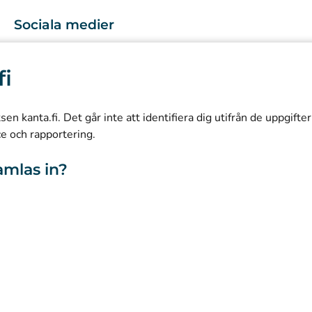
Sociala medier
(
Avautuu uuteen välilehteen
)
Instagram
fi
(
Avautuu uuteen välilehteen
)
LinkedIn
(
Avautuu uuteen välilehteen
)
Facebook
n kanta.fi. Det går inte att identifiera dig utifrån de uppgifte
ce och rapportering.
amlas in?
webbplatsen
Tillgänglighet
Kakor