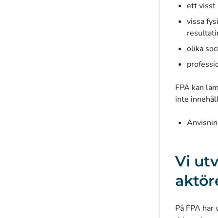
ett viss
vissa fy
resultat
olika so
professi
FPA kan lämn
inte innehål
Anvisning
Vi ut
aktör
På FPA har v