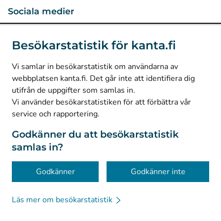
Sociala medier
(
Avautuu uuteen välilehteen
)
Instagram
Besökarstatistik för kanta.fi
(
Avautuu uuteen välilehteen
)
LinkedIn
(
Avautuu uuteen välilehteen
)
Facebook
Vi samlar in besökarstatistik om användarna av
webbplatsen kanta.fi. Det går inte att identifiera dig
utifrån de uppgifter som samlas in.
© Kanta-Palvelut, Kansaneläkelaitos
Vi använder besökarstatistiken för att förbättra vår
service och rapportering.
Dataskydd
Om webbplatsen
Godkänner du att besökarstatistik
samlas in?
Tillgänglighet
Kakor
Godkänner
Godkänner inte
Läs mer om besökarstatistik