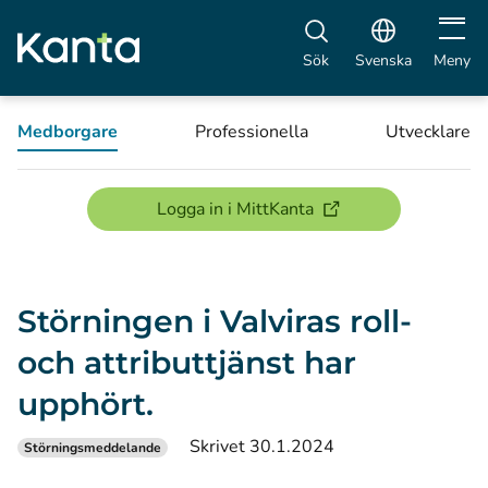
Öppna 
Sök
Svenska
Meny
Medborgare
Professionella
Utvecklare
(öppnas i ett nytt föns
Logga in i MittKanta
Störningen i Valviras roll-
och attributtjänst har
upphört.
Skrivet 30.1.2024
Störningsmeddelande