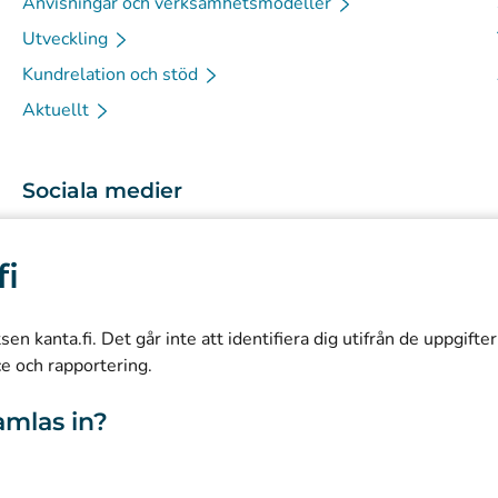
Anvisningar och verksamhetsmodeller
Utveckling
Kundrelation och stöd
Aktuellt
Sociala medier
(
Avautuu uuteen välilehteen
)
Instagram
fi
(
Avautuu uuteen välilehteen
)
LinkedIn
(
Avautuu uuteen välilehteen
)
Facebook
n kanta.fi. Det går inte att identifiera dig utifrån de uppgifte
ce och rapportering.
amlas in?