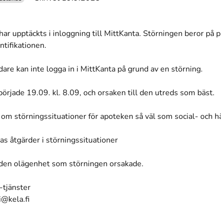
har upptäckts i inloggning till MittKanta. Störningen beror på 
ntifikationen.
are kan inte logga in i MittKanta på grund av en störning.
örjade 19.09. kl. 8.09, och orsaken till den utreds som bäst.
 om störningssituationer för apoteken så väl som social- och 
s åtgärder i störningssituationer
 den olägenhet som störningen orsakade.
-tjänster
i@kela.fi