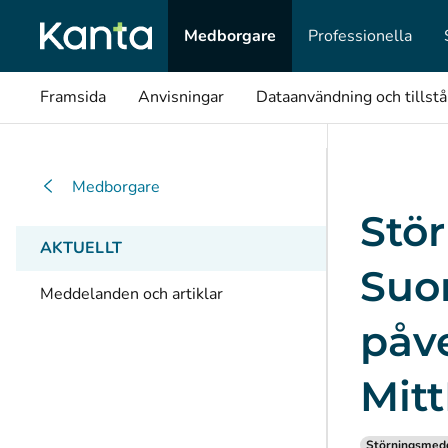
Medborgare
Professionella
Framsida
Anvisningar
Dataanvändning och tillst
Medborgare
Stör
AKTUELLT
Suom
Meddelanden och artiklar
påve
Mit
Störningsmed