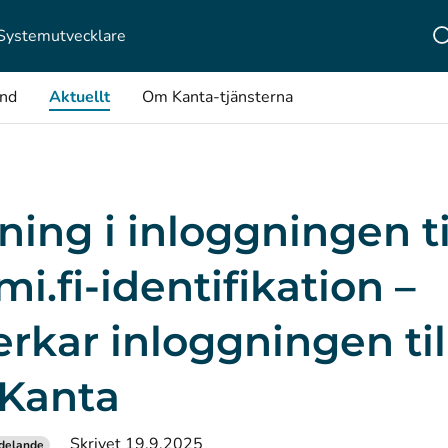
Systemutvecklare
ånd
Aktuellt
Om Kanta-tjänsterna
ning i inloggningen ti
i.fi-identifikation –
rkar inloggningen til
tKanta
Skrivet 19.9.2025
delande