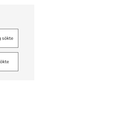
g sökte
sökte