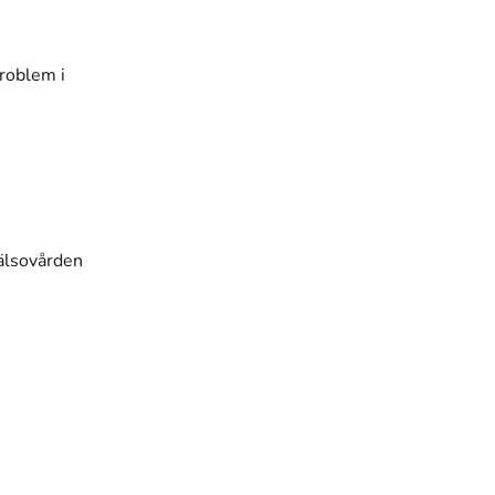
problem i
hälsovården