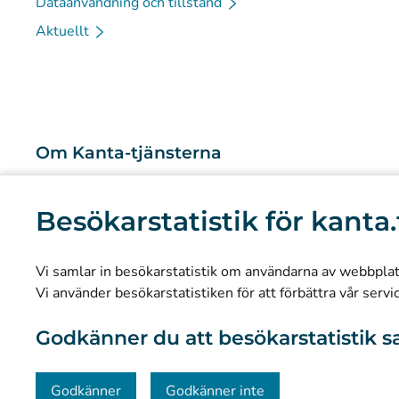
Dataanvändning och tillstånd
Aktuellt
Om Kanta-tjänsterna
Vad är Kanta-tjänsterna?
Besökarstatistik för kanta.
Forskning och kunskapsbaserad ledning
Statistik
Vi samlar in besökarstatistik om användarna av webbplatse
Dataskydd och tillgänglighet
Vi använder besökarstatistiken för att förbättra vår servi
Materialbank
Godkänner du att besökarstatistik s
Kommunikation och sociala medier
Kontaktinformation
Godkänner
Godkänner inte