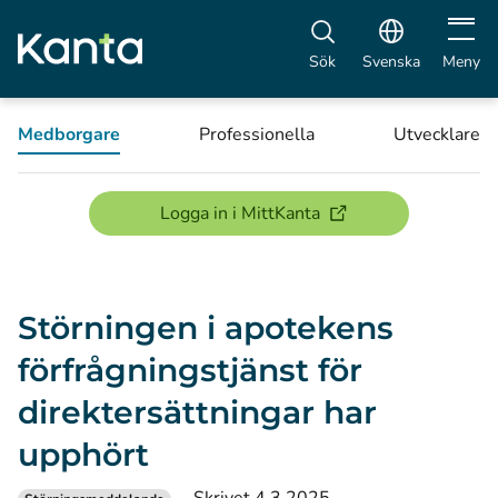
Öppna 
Sök
Svenska
Meny
Medborgare
Professionella
Utvecklare
(öppnas i ett nytt föns
Logga in i MittKanta
Störningen i apotekens
förfrågningstjänst för
direktersättningar har
upphört