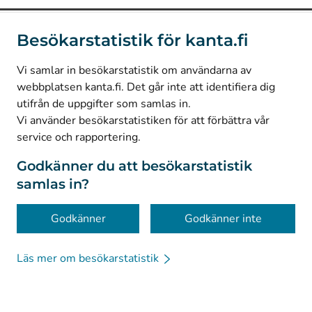
(
Avautuu uuteen välilehteen
)
Instagram
Besökarstatistik för kanta.fi
(
Avautuu uuteen välilehteen
)
LinkedIn
(
Avautuu uuteen välilehteen
)
Facebook
Vi samlar in besökarstatistik om användarna av
webbplatsen kanta.fi. Det går inte att identifiera dig
utifrån de uppgifter som samlas in.
© Kanta-Palvelut, Kansaneläkelaitos
Vi använder besökarstatistiken för att förbättra vår
service och rapportering.
Dataskydd
Om webbplatsen
Godkänner du att besökarstatistik
samlas in?
Tillgänglighet
Kakor
Godkänner
Godkänner inte
Läs mer om besökarstatistik